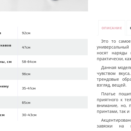
ОПИСАНИЕ
м
92см
Это то самое
укавов
универсальный 
47см
носят наряды 
практически, ка
ны, см
58-64см
Данная модел
чувством вкуса
96см
трендовые обр
взгляд, вещей.
ннему
35-41см
Платье пошит
приятного к те
65см
внимание, но, 
принтами, так и
 см
30-43см
Акцентирован
завязки на г