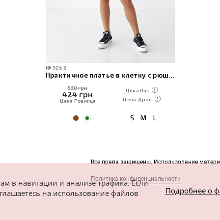
№
905-3
Практичное платье в клетку с рюшами
530 грн
Цена Опт
424
грн
Цена Дроп
Цена Розница
S
M
L
Все права защищены. Использование материа
Политика конфиденциальности
ам в навигации и анализе трафика. Если
Подробнее о ф
соглашаетесь на использование файлов