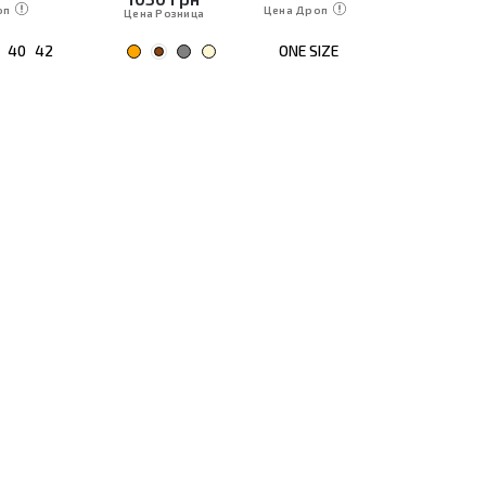
оп
Цена Дроп
Цена Розница
Цена Р
40
42
ONE SIZE