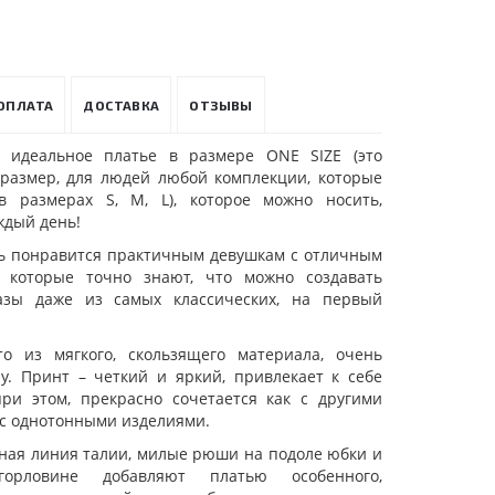
ОПЛАТА
ДОСТАВКА
ОТЗЫВЫ
 идеальное платье в размере ONE SIZE (это
размер, для людей любой комплекции, которые
в размерах S, M, L), которое можно носить,
ждый день!
ь понравится практичным девушкам с отличным
, которые точно знают, что можно создавать
азы даже из самых классических, на первый
о из мягкого, скользящего материала, очень
лу. Принт – четкий и яркий, привлекает к себе
при этом, прекрасно сочетается как с другими
 с однотонными изделиями.
ная линия талии, милые рюши на подоле юбки и
орловине добавляют платью особенного,