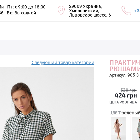
29009 Украина,
Пн - Пт: с 9:00 до 18:00
Хмельницкий,
+3
Сб - Вс: Выходной
Львовское шоссе, 6
ПРАКТИЧ
Следуюший товар категории
РЮШАМ
905-3
Артикул:
530 грн
424
грн
ЦЕНА РОЗНИЦА
зелены
ЦВЕТ: