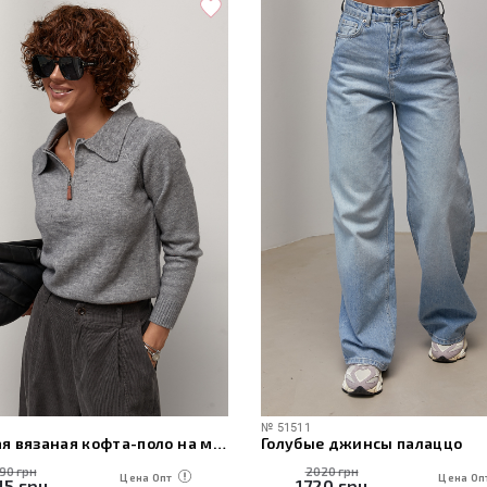
№
51511
Женская вязаная кофта-поло на молнии
Голубые джинсы палаццо
190 грн
2020 грн
Цена Опт
Цена Оп
15
грн
1720
грн