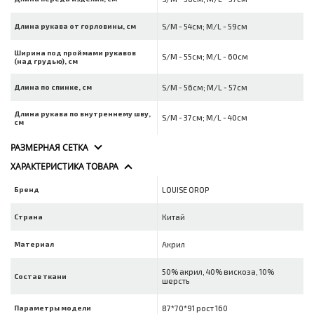
Длина рукава от горловины, см
S/M - 54см; M/L - 59см
Ширина под проймами рукавов
S/M - 55см; M/L - 60см
(над грудью), см
Длина по спинке, см
S/M - 56см; M/L - 57см
Длина рукава по внутреннему шву,
S/M - 37см; M/L - 40см
см
РАЗМЕРНАЯ СЕТКА
ХАРАКТЕРИСТИКА ТОВАРА
Бренд
LOUISE OROP
Страна
Китай
Материал
Акрил
50% акрил, 40% вискоза, 10%
Состав ткани
шерсть
Параметры модели
87*70*91 рост 160