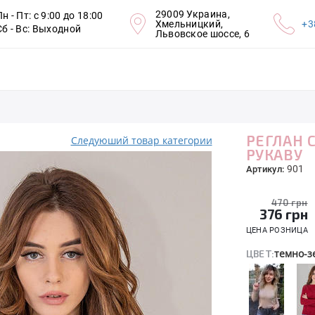
29009 Украина,
Пн - Пт: с 9:00 до 18:00
Хмельницкий,
+3
Сб - Вс: Выходной
Львовское шоссе, 6
РЕГЛАН 
Следуюший товар категории
РУКАВУ
901
Артикул:
470 грн
376
грн
ЦЕНА РОЗНИЦА
темно-
ЦВЕТ: