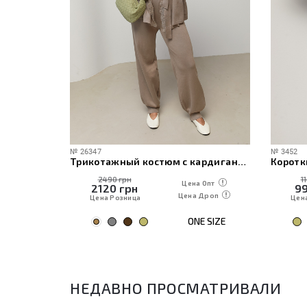
№
26347
№
3452
ече
Трикотажный костюм с кардиганом, топом и брюками
Коротк
2490 грн
1
 Опт
Цена Опт
2120
грн
9
Дроп
Цена Дроп
Цена Розница
Цен
E SIZE
ONE SIZE
НЕДАВНО ПРОСМАТРИВАЛИ