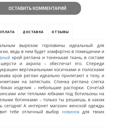
ОСТАВИТЬ КОММЕНТАРИЙ
ОПЛАТА
ДОСТАВКА
ОТЗЫВЫ
альным вырезом горловины идеальный для
ски, ведь в нем будет комфортно в помещении и
дный
крой реглана и тоненькая ткань, в составе
 шерсти и акрила – обеспечат это. Спереди
 украшен вертикальными косичками и полосками
укава кроя реглан идеально прилегают к телу, и
нжетами на запястьях. Спинка реглана слегка
 боках изделия – небольшие распорки. Сочетай
джинсами или теплыми юбками под ботильоны на
желыми ботинками – только ты решаешь, в каком
ть сегодня! А интернет магазин женской одежды
авит тебе отличный выбор
новинок
для твоих