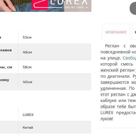
ОПИСАНИЕ
м
53см
Реглан с ов
укавов
повседневной но
46см
на улице.
Свобо
которой смесь
ны, см
58см
женский реглан
по диагонали. Р
ннему
завершаются ма
40см
удлиненная. По
этот реглан с 
каблуке или тя
образе тебе бы
LUREX предост
LUREX
луков!
Китай