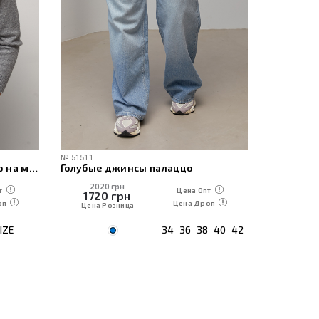
№
51511
№
60471
Женская вязаная кофта-поло на молнии
Голубые джинсы палаццо
2020 грн
1230
т
Цена Опт
1720
грн
1050
оп
Цена Дроп
Цена Розница
Цена Р
IZE
34
36
38
40
42