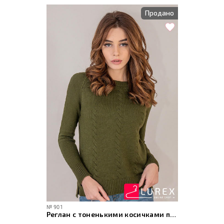
Продано
№
901
Реглан с тоненькими косичками по рукаву