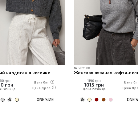
№
202100
ий кардиган в косички
160 грн
1190 грн
Цена Опт
Цена Оп
90
грн
1015
грн
Цена Дроп
Цена Др
а Розница
Цена Розница
ONE SIZE
ONE S