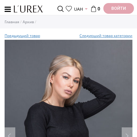
ВОЙТИ
UAH
0
Главная
Архив
Предыдущий товар
Следуюший товар категории