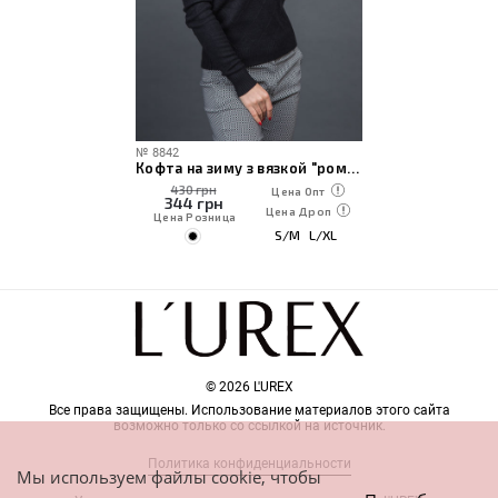
№
8842
Кофта на зиму з вязкой "ромбы"
430 грн
Цена Опт
344
грн
Цена Дроп
Цена Розница
S/M
L/XL
© 2026 L'UREX
Все права защищены. Использование материалов этого сайта
возможно только со ссылкой на источник.
Политика конфиденциальности
Мы используем файлы cookie, чтобы