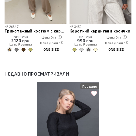
№
26347
№
3452
ины со штрипками
Трикотажный костюм с кардиганом, топом и брюками
Короткий кардиган в косички
2490 грн
1160 грн
Цена Опт
Цена Опт
2120
грн
990
грн
Цена Дроп
Цена Дроп
Цена Розница
Цена Розница
ONE SIZE
ONE SIZE
НЕДАВНО ПРОСМАТРИВАЛИ
Продано