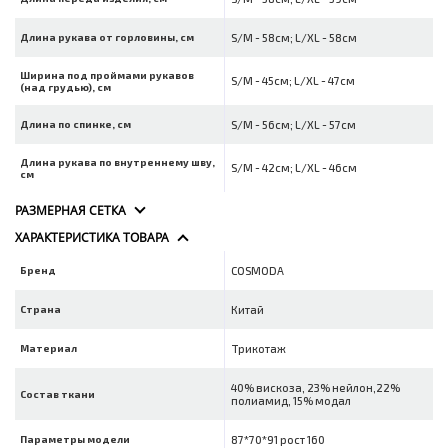
Длина рукава от горловины, см
S/M - 58см; L/XL - 58см
Ширина под проймами рукавов
S/M - 45см; L/XL - 47см
(над грудью), см
Длина по спинке, см
S/M - 56см; L/XL - 57см
Длина рукава по внутреннему шву,
S/M - 42см; L/XL - 46см
см
РАЗМЕРНАЯ СЕТКА
ХАРАКТЕРИСТИКА ТОВАРА
Бренд
COSMODA
Страна
Китай
Материал
Трикотаж
40% вискоза, 23% нейлон,22%
Состав ткани
полиамид, 15% модал
Параметры модели
87*70*91 рост 160