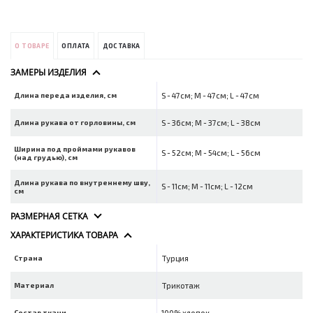
О ТОВАРЕ
ОПЛАТА
ДОСТАВКА
ЗАМЕРЫ ИЗДЕЛИЯ
Длина переда изделия, см
S - 47см; M - 47см; L - 47см
Длина рукава от горловины, см
S - 36см; M - 37см; L - 38см
Ширина под проймами рукавов
S - 52см; M - 54см; L - 56см
(над грудью), см
Длина рукава по внутреннему шву,
S - 11см; M - 11см; L - 12см
см
РАЗМЕРНАЯ СЕТКА
ХАРАКТЕРИСТИКА ТОВАРА
Страна
Турция
Материал
Трикотаж
Состав ткани
100% хлопок