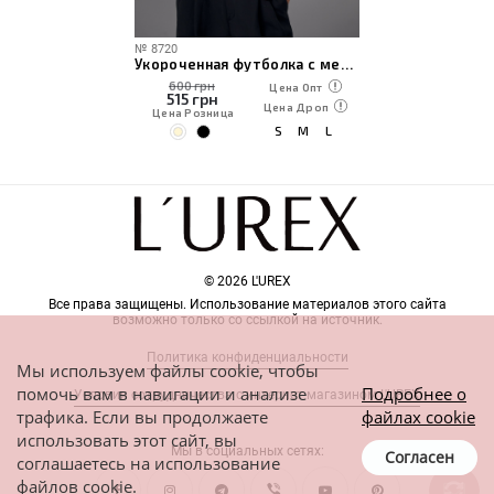
№
8720
Укороченная футболка с медвежонком и надписью Awesome and Funny
600 грн
Цена Опт
515
грн
Цена Дроп
Цена Розница
S
M
L
© 2026 L'UREX
Все права защищены. Использование материалов этого сайта
возможно только со ссылкой на источник.
Политика конфиденциальности
Мы используем файлы cookie, чтобы
помочь вам в навигации и анализе
Подробнее о
Условия сотрудничества с интернет-магазином L'UREX
трафика. Если вы продолжаете
файлах cookie
использовать этот сайт, вы
Мы в социальных сетях:
Согласен
соглашаетесь на использование
файлов cookie.