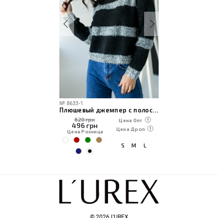
№
8633-1
Плюшевый джемпер с полосками люрекс травка
620 грн
Цена Опт
496
грн
Цена Дроп
Цена Розница
S
M
L
© 2026 L'UREX