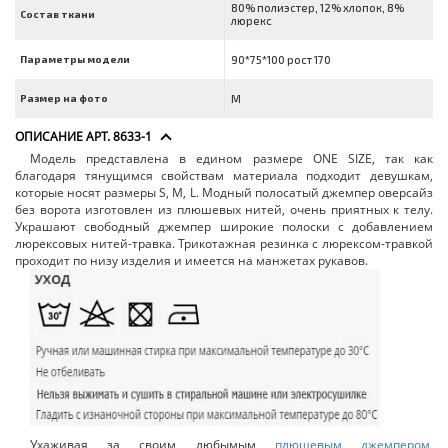
80% полиэстер, 12% хлопок, 8%
Состав ткани
люрекс
Параметры модели
90*75*100 рост 170
Размер на фото
M
ОПИСАНИЕ АРТ. 8633-1
Модель представлена в едином размере ONE SIZE, так как
благодаря тянущимся свойствам материала подходит девушкам,
которые носят размеры S, M, L. Модный полосатый джемпер оверсайз
без ворота изготовлен из плюшевых нитей, очень приятных к телу.
Украшают свободный джемпер широкие полоски с добавлением
люрексовых нитей-травка. Трикотажная резинка с люрексом-травкой
проходит по низу изделия и имеется на манжетах рукавов.
Ухаживая за своим любымым
плюшевым джемпером
,