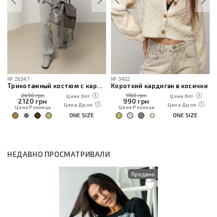
№
26347
№
3452
Трикотажный костюм с кардиганом, топом и брюками
Короткий кардиган в косички
2490 грн
1160 грн
Цена Опт
Цена Опт
2120
грн
990
грн
Цена Дроп
Цена Дроп
Цена Розница
Цена Розница
ONE SIZE
ONE SIZE
НЕДАВНО ПРОСМАТРИВАЛИ
Продано