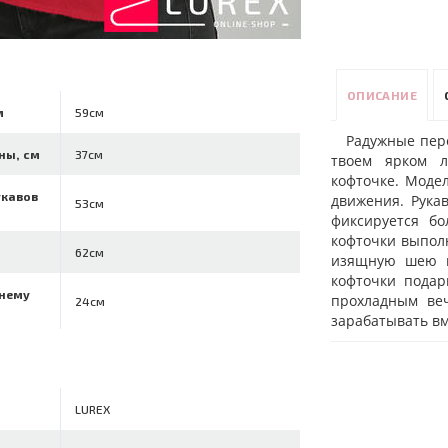
ОПИСАНИЕ
м
59см
Радужные пер
ны, см
37см
твоем ярком л
кофточке. Модел
укавов
движения. Рука
53см
фиксируется б
кофточки выполн
62см
изящную шею п
кофточки пода
ннему
прохладным ве
24см
зарабатывать вм
LUREX