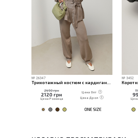
№
26347
№
3452
ече
Трикотажный костюм с кардиганом, топом и брюками
Коротк
2490 грн
1
 Опт
Цена Опт
2120
грн
9
Дроп
Цена Дроп
Цена Розница
Цен
E SIZE
ONE SIZE