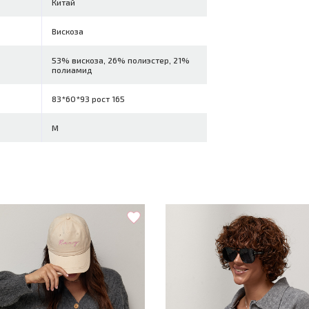
Китай
Вискоза
53% вискоза, 26% полиэстер, 21%
полиамид
83*60*93 рост 165
M