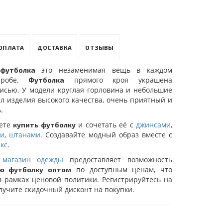
ОПЛАТА
ДОСТАВКА
ОТЗЫВЫ
это незаменимая вещь в каждом
футболка
еробе.
прямого кроя украшена
Футболка
исью. У модели круглая горловина и небольшие
л изделия высокого качества, очень приятный и
.
жете
и сочетать её с
джинсами
,
купить футболку
ми
,
штанами
. Создавайте модный образ вместе с
кс
.
 магазин одежды
предоставляет возможность
по доступным ценам, что
ю футболку оптом
в рамках ценовой политики. Регистрируйтесь на
лучите скидочный дисконт на покупки.