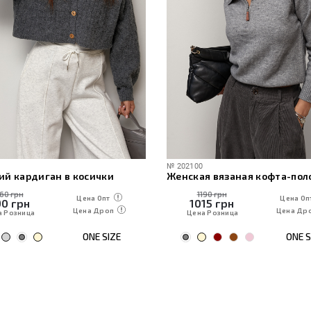
№
202100
ий кардиган в косички
160 грн
1190 грн
Цена Опт
Цена Оп
90
грн
1015
грн
Цена Дроп
Цена Др
а Розница
Цена Розница
ONE SIZE
ONE S