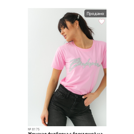
Продано
№
8175
Женская футболка с блестящей надписью