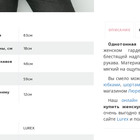
ОПИСАНИЕ
м
63см
Однотонная 
ны, см
18см
женском гард
блестящей надп
укавов
рукава. Материа
46см
мягкий на ощупь
Вы смело мо
59см
юбками
,
шорта
магазином
Люре
ннему
12см
Наш
онлайн
купить женску
очень выгодно 
сайте
Lurex
и по
LUREX