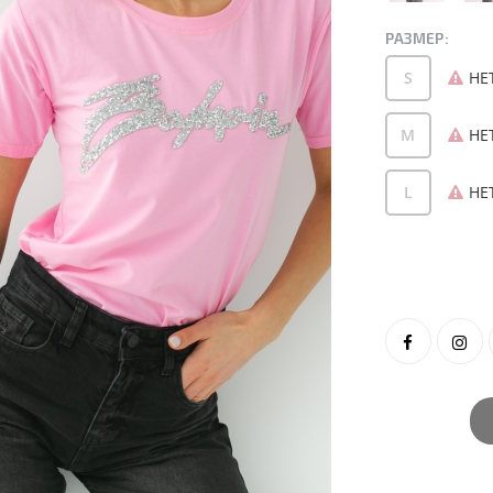
РАЗМЕР:
S
НЕ
M
НЕ
L
НЕ