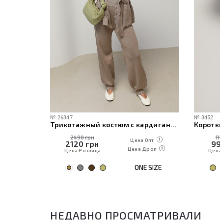
№
26347
№
3452
ече
Трикотажный костюм с кардиганом, топом и брюками
Коротк
2490 грн
1
 Опт
Цена Опт
2120
грн
9
Дроп
Цена Дроп
Цена Розница
Цен
E SIZE
ONE SIZE
НЕДАВНО ПРОСМАТРИВАЛИ