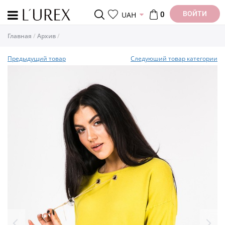
ВОЙТИ
UAH
0
Главная
Архив
Предыдущий товар
Следуюший товар категории