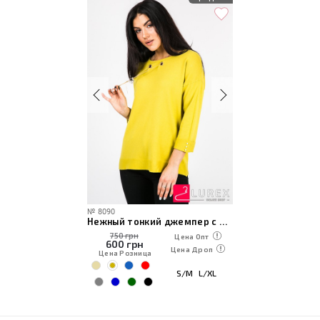
№
8090
Нежный тонкий джемпер с подвеской
750 грн
Цена Опт
600
грн
Цена Дроп
Цена Розница
S/M
L/XL