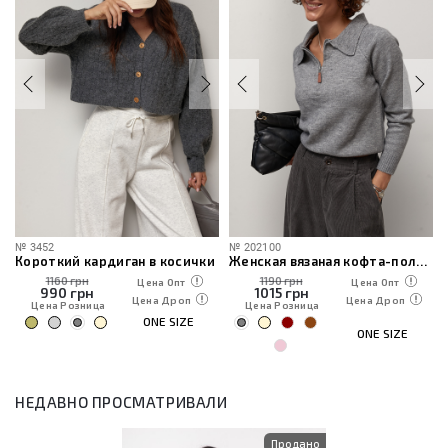
№
3452
№
202100
Короткий кардиган в косички
Женская вязаная кофта-поло на молнии
1160 грн
1190 грн
Цена Опт
Цена Опт
990
грн
1015
грн
Цена Дроп
Цена Дроп
Цена Розница
Цена Розница
ONE SIZE
ONE SIZE
НЕДАВНО ПРОСМАТРИВАЛИ
Продано