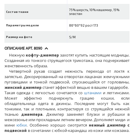
75% шерсть, 10% кашемир, 15%
Состав ткани
эластан
Параметры модели
86*60*92 рост 173
Размер на фото
S/M
ОПИСАНИЕ АРТ. 8090
Нежную
захотят купить настоящие модницы.
кофту-джемпер
Созданная из тонкого струящегося трикотажа, она подчеркивает
женственность образа.
Четвертной рукав создает нежность перехода от локтя к
запястью. Декорированный на отворотах-лацканах жемчужными
пуговицами и тонкой подвеской, спускающейся от горловины,
станет эффектной вещью в вашем гардеробе.
женский джемпер
Такая одежда с легкостью сочетается со
штанами
и леггинсами.
Может эффектно подчеркнуть грацию кошки, если
обладательница одета в джинсы. Последние могут быть как
тонкими, так и плотными, контрастируя со струящейся нежной
тканью
. Джемпер заменяет блузки и рубашки в
джемпера
межсезонье или прохладным летним вечером. Дополняет миди- и
мини
юбки
. Особенно хорошо смотрится
нежный джемпер с
в сочетании с юбкой-карандаш из кожи или кожзама.
подвеской