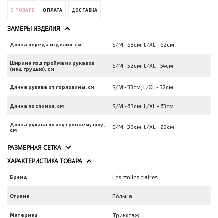
О ТОВАРЕ
ОПЛАТА
ДОСТАВКА
ЗАМЕРЫ ИЗДЕЛИЯ
Длина переда изделия, см
S/M - 63см; L/XL - 62см
Ширина под проймами рукавов
S/M - 52см; L/XL - 54см
(над грудью), см
Длина рукава от горловины, см
S/M - 33см; L/XL - 32см
Длина по спинке, см
S/M - 63см; L/XL - 63см
Длина рукава по внутреннему шву,
S/M - 30см; L/XL - 29см
см
РАЗМЕРНАЯ СЕТКА
ХАРАКТЕРИСТИКА ТОВАРА
Бренд
Les etoiles claires
Страна
Польша
Материал
Трикотаж