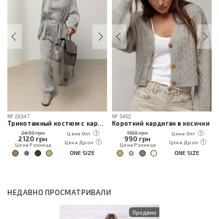
№
3452
№
202100
Трикотажный костюм с кардиганом, топом и брюками
Короткий кардиган в косички
1160 грн
1190 грн
Опт
Цена Опт
Цена Опт
990
грн
1015
грн
Дроп
Цена Дроп
Цена Дро
Цена Розница
Цена Розница
SIZE
ONE SIZE
ONE SIZ
НЕДАВНО ПРОСМАТРИВАЛИ
Продано