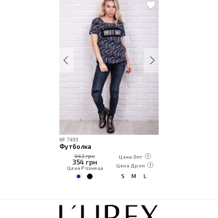
№
7493
Футболка
442 грн
Цена Опт
354
грн
Цена Дроп
Цена Розница
S
M
L