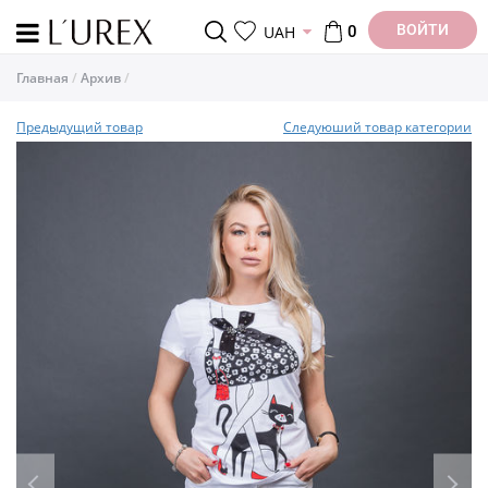
ВОЙТИ
UAH
0
Главная
Архив
Предыдущий товар
Следуюший товар категории