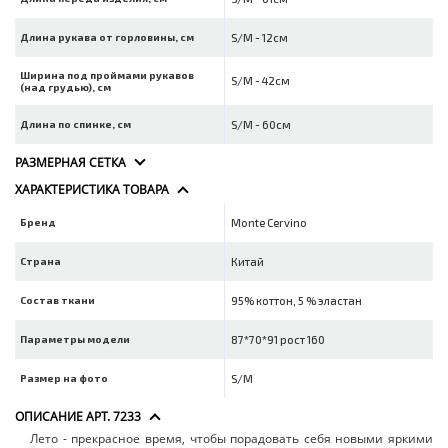
Длина рукава от горловины, см
S/M - 12см
Ширина под проймами рукавов
S/M - 42см
(над грудью), см
Длина по спинке, см
S/M - 60см
РАЗМЕРНАЯ СЕТКА
ХАРАКТЕРИСТИКА ТОВАРА
Бренд
Monte Cervino
Страна
Китай
Состав ткани
95% коттон, 5 % эластан
Параметры модели
87*70*91 рост 160
Размер на фото
S/M
ОПИСАНИЕ АРТ. 7233
Лето - прекрасное время, чтобы порадовать себя новыми яркими