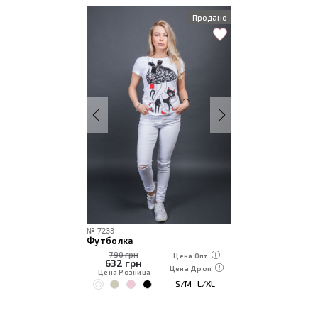
Продано
№
7233
Футболка
790 грн
Цена Опт
632
грн
Цена Дроп
Цена Розница
S/M
L/XL