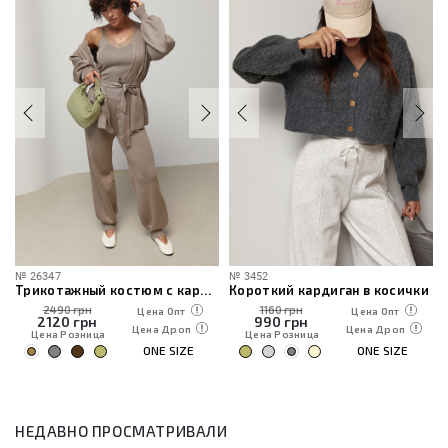
№
26347
№
3452
Трикотажный костюм с кардиганом, топом и брюками
Короткий кардиган в косички
2490 грн
1160 грн
Цена Опт
Цена Опт
2120
грн
990
грн
Цена Дроп
Цена Дроп
Цена Розница
Цена Розница
ONE SIZE
ONE SIZE
НЕДАВНО ПРОСМАТРИВАЛИ