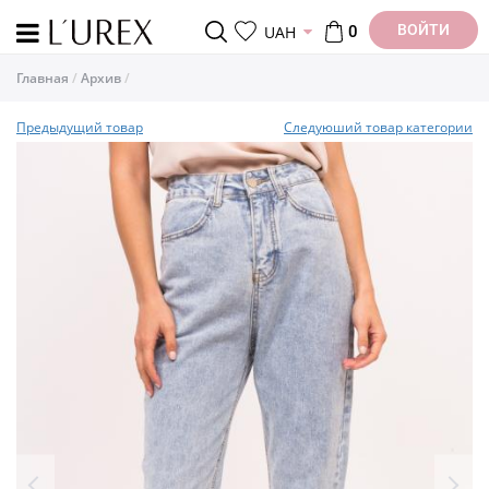
ВОЙТИ
UAH
0
Главная
Архив
Предыдущий товар
Следуюший товар категории