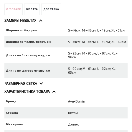
О ТОВАРЕ
ОПЛАТА
ДОСТАВКА
ЗАМЕРЫ ИЗДЕЛИЯ
Ширина по бедрам
S - 44см; M - 48см; L - 49см; XL - 51см
Ширина по талии/поясу, см
S - 34см; M - 36см; L - 39см; XL - 40см
S - 93см; M - 95см; L - 97см; XL -
Длина по боковому шву, см
96см
S - 60см; M - 61см; L - 62см; XL -
Длина по шаговому шву, см
63см
РАЗМЕРНАЯ СЕТКА
ХАРАКТЕРИСТИКА ТОВАРА
Бренд
Ava-Demin
Страна
Китай
Материал
Джинс