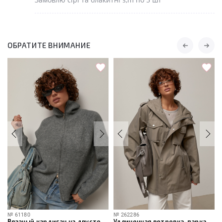
ОБРАТИТЕ ВНИМАНИЕ
№
61180
№
262286
Вязаный кардиган на двусторонней молнии
Удлиненная ветровка-парка с капюшоном