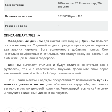
70% хлопок, 28% полиэстер, 2%
Состав ткани
эластан
Параметры модели
88*60*90 рост 170
Размер на фото
S
ОПИСАНИЕ АРТ. 7023
для настоящих модниц.
прямого
Молодежные джинсы
Джинсы
покроя не тянутся. У данной модели предусмотрены два передних и
два задних кармана. Есть возможность добавить поясок. Они
настолько комфортные и стильные, что станут сразу же одними из
любых вещей в Вашем гардеробе.
выглядит стильно и будут отлично сочетаться как с
Джинсы
футболкой, так и с классической блузкой. Дополните свой образ
элегантной сумкой и Ваш look будет неповторимый.
Наш нлайн магазин одежды предоставляет возможность
купить
для обновления гардероба, что очень
женские джинсы оптом
выгодно в рамках ценовой политики. Регистрируйтесь на сайте Lurex
и получите скидочный дисконт на покупки.