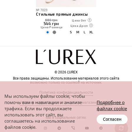
№
7023
Стильные прямые джинсы
680 грн
Цена Опт
544
грн
Цена Дроп
Цена Розница
S
M
L
XL
© 2026 L'UREX
Все права защищены. Использование материалов этого сайта
возможно только со ссылкой на источник.
Политика конфиденциальности
Мы используем файлы cookie, чтобы
помочь вам в навигации и анализе
Подробнее о
Условия сотрудничества с интернет-магазином L'UREX
трафика. Если вы продолжаете
файлах cookie
использовать этот сайт, вы
Мы в социальных сетях:
Согласен
соглашаетесь на использование
файлов cookie.