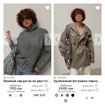
№
61180
№
262286
Вязаный кардиган на двусторонней молнии
Удлиненная ветровка-парка с капюшоном
1400 грн
2820 грн
Цена Опт
Цена Опт
1195
грн
2400
грн
Цена Дроп
Цена Дроп
Цена Розница
Цена Розница
ONE SIZE
S
M