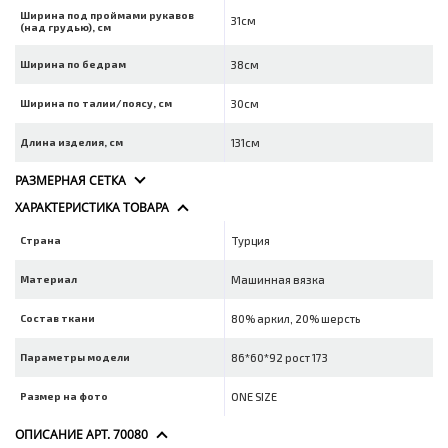
Ширина под проймами рукавов
31см
(над грудью), см
Ширина по бедрам
38см
Ширина по талии/поясу, см
30см
Длина изделия, см
131см
РАЗМЕРНАЯ СЕТКА
ХАРАКТЕРИСТИКА ТОВАРА
Страна
Турция
Материал
Машинная вязка
Состав ткани
80% аркил, 20% шерсть
Параметры модели
86*60*92 рост 173
Размер на фото
ONE SIZE
ОПИСАНИЕ АРТ. 70080