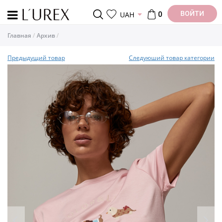
ВОЙТИ
UAH
0
Главная
Архив
Предыдущий товар
Следуюший товар категории