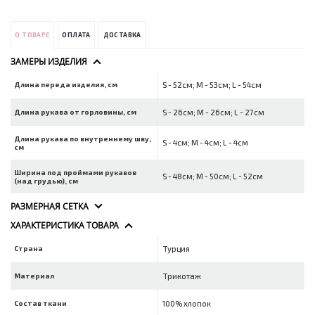
О ТОВАРЕ
ОПЛАТА
ДОСТАВКА
ЗАМЕРЫ ИЗДЕЛИЯ
Длина переда изделия, см
S - 52см; M - 53см; L - 54см
Длина рукава от горловины, см
S - 26см; M - 26см; L - 27см
Длина рукава по внутреннему шву,
S - 4см; M - 4см; L - 4см
см
Ширина под проймами рукавов
S - 48см; M - 50см; L - 52см
(над грудью), см
РАЗМЕРНАЯ СЕТКА
ХАРАКТЕРИСТИКА ТОВАРА
Страна
Турция
Материал
Трикотаж
Состав ткани
100% хлопок