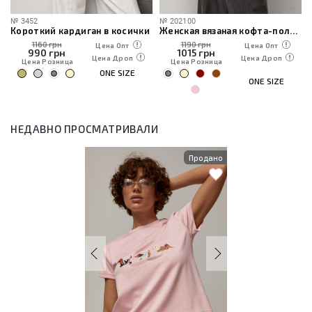
№
3452
№
202100
Короткий кардиган в косички
Женская вязаная кофта-поло на молнии
1160 грн
1190 грн
Цена Опт
Цена Опт
990
грн
1015
грн
Цена Дроп
Цена Дроп
Цена Розница
Цена Розница
ONE SIZE
ONE SIZE
НЕДАВНО ПРОСМАТРИВАЛИ
Продано