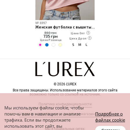
№
6997
Женская футболка с вышитыми собачками
860 грн
Цена Опт
735
грн
Цена Дроп
Цена Розница
S
M
L
© 2026 L'UREX
Все права защищены. Использование материалов этого сайта
возможно только со ссылкой на источник.
Политика конфиденциальности
Мы используем файлы cookie, чтобы
помочь вам в навигации и анализе
Подробнее о
Условия сотрудничества с интернет-магазином L'UREX
трафика. Если вы продолжаете
файлах cookie
использовать этот сайт, вы
Мы в социальных сетях: