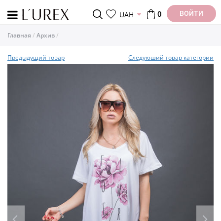
ВОЙТИ
UAH
0
Главная
Архив
Предыдущий товар
Следуюший товар категории