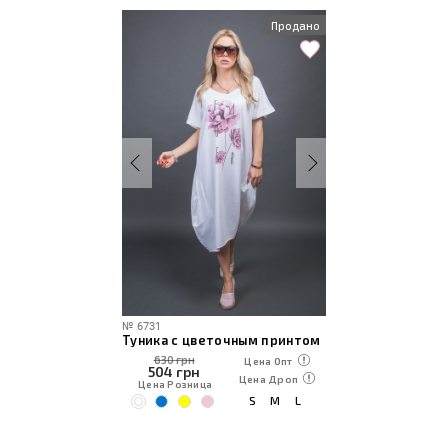
Продано
№
6731
Туника с цветочным принтом
630 грн
Цена Опт
504
грн
Цена Дроп
Цена Розница
S
M
L