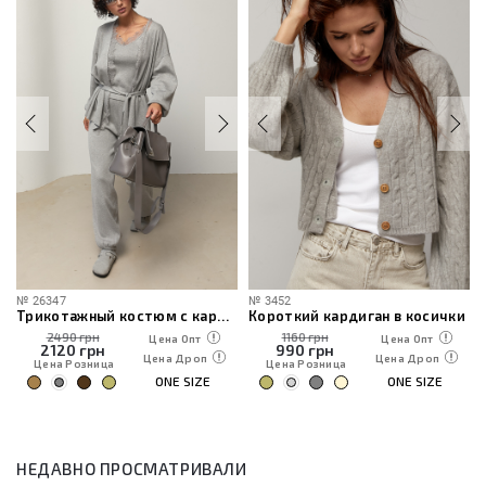
№
26347
№
3452
Трикотажный костюм с кардиганом, топом и брюками
Короткий кардиган в косички
2490 грн
1160 грн
Цена Опт
Цена Опт
2120
грн
990
грн
Цена Дроп
Цена Дроп
Цена Розница
Цена Розница
ONE SIZE
ONE SIZE
НЕДАВНО ПРОСМАТРИВАЛИ