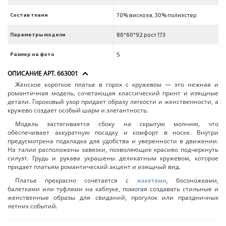
Состав ткани
70% вискоза, 30% полиэстер
Параметры модели
86*60*92 рост 173
Размер на фото
S
ОПИСАНИЕ АРТ. 663001
Женское короткое платье в горох с кружевом — это нежная и
романтичная модель, сочетающая классический принт и изящные
детали. Гороховый узор придает образу легкости и женственности, а
кружево создает особый шарм и элегантность.
Модель застегивается сбоку на скрытую молнию, что
обеспечивает аккуратную посадку и комфорт в носке. Внутри
предусмотрена подкладка для удобства и уверенности в движении.
На талии расположены завязки, позволяющие красиво подчеркнуть
силуэт. Грудь и рукава украшены деликатным кружевом, которое
придает платьям романтический акцент и изящный вид.
Платье прекрасно сочетается с
жакетами
, босоножками,
балетками или туфлями на каблуке, помогая создавать стильные и
женственные образы для свиданий, прогулок или праздничных
летних событий.