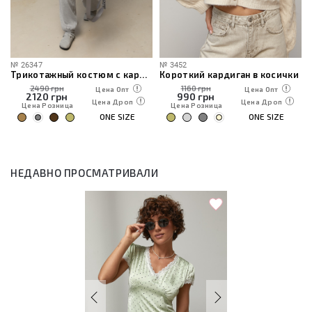
№
26347
№
3452
Трикотажный костюм с кардиганом, топом и брюками
Короткий кардиган в косички
2490 грн
1160 грн
Цена Опт
Цена Опт
2120
грн
990
грн
Цена Дроп
Цена Дроп
Цена Розница
Цена Розница
ONE SIZE
ONE SIZE
НЕДАВНО ПРОСМАТРИВАЛИ