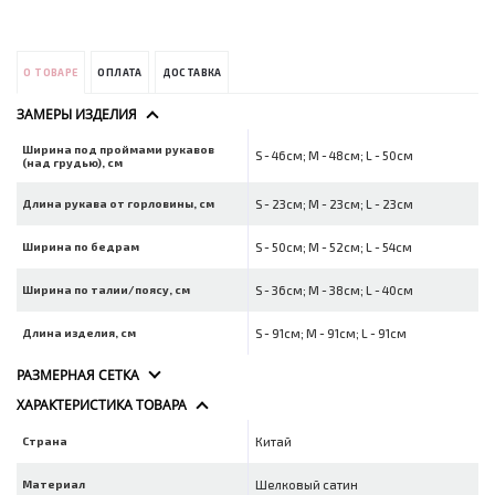
О ТОВАРЕ
ОПЛАТА
ДОСТАВКА
ЗАМЕРЫ ИЗДЕЛИЯ
Ширина под проймами рукавов
S - 46см; M - 48см; L - 50см
(над грудью), см
Длина рукава от горловины, см
S - 23см; M - 23см; L - 23см
Ширина по бедрам
S - 50см; M - 52см; L - 54см
Ширина по талии/поясу, см
S - 36см; M - 38см; L - 40см
Длина изделия, см
S - 91см; M - 91см; L - 91см
РАЗМЕРНАЯ СЕТКА
ХАРАКТЕРИСТИКА ТОВАРА
Страна
Китай
Материал
Шелковый сатин