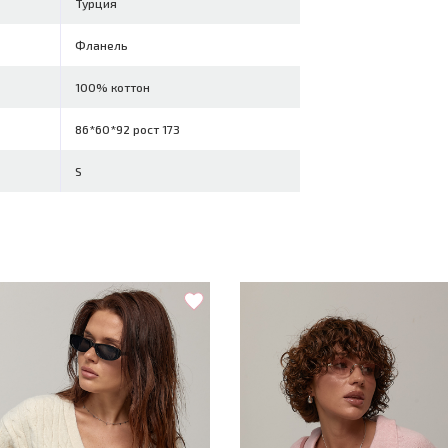
Турция
Фланель
100% коттон
86*60*92 рост 173
S