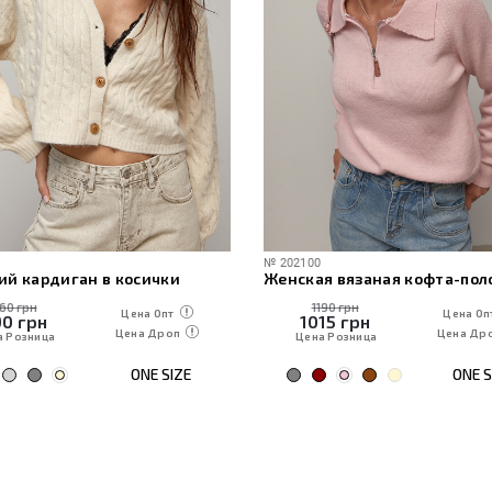
№
202100
ий кардиган в косички
160 грн
1190 грн
Цена Опт
Цена Оп
90
грн
1015
грн
Цена Дроп
Цена Др
а Розница
Цена Розница
ONE SIZE
ONE S