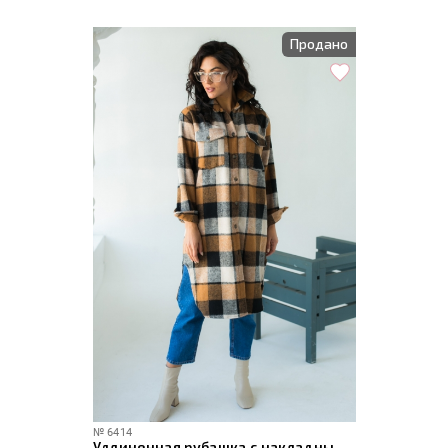
Продано
№
6414
Удлиненная рубашка с накладными карманами