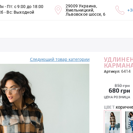
29009 Украина,
Пн - Пт: с 9:00 до 18:00
Хмельницкий,
+3
Сб - Вс: Выходной
Львовское шоссе, 6
УДЛИНЕН
Следуюший товар категории
КАРМАН
6414
Артикул:
850 грн
680
грн
ЦЕНА РОЗНИЦА
коричн
ЦВЕТ: