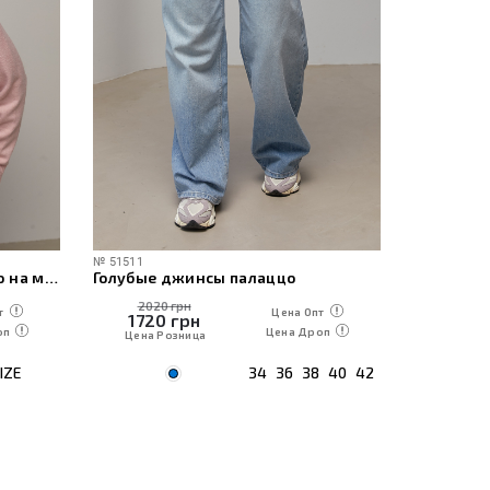
№
51511
№
60471
Женская вязаная кофта-поло на молнии
Голубые джинсы палаццо
2020 грн
1230
т
Цена Опт
1720
грн
1050
оп
Цена Дроп
Цена Розница
Цена Р
IZE
34
36
38
40
42