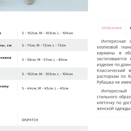
ОПИСАНИЕ
м
S - 102см; M - 103см; L - 104см
Интересная 
ны, см
S - 71см; M - 72см; L - 72см
хлопковой тка
карманы в обл
укавов
застегиваются
S - 56см; M - 57см; L - 60см
изделие по длин
Классический 
S - 102см; M - 103см; L - 104см
распоркам по б
Рубашка не имее
ннему
S - 44см; M - 45см; L - 45см
Интересный 
стильного обра
клеточку по до
женской одежды
DISPATCH