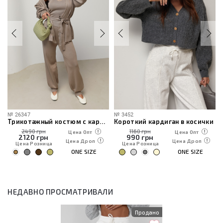
№
26347
№
3452
Трикотажный костюм с кардиганом, топом и брюками
Короткий кардиган в косички
2490 грн
1160 грн
Цена Опт
Цена Опт
2120
грн
990
грн
Цена Дроп
Цена Дроп
Цена Розница
Цена Розница
ONE SIZE
ONE SIZE
НЕДАВНО ПРОСМАТРИВАЛИ
Продано