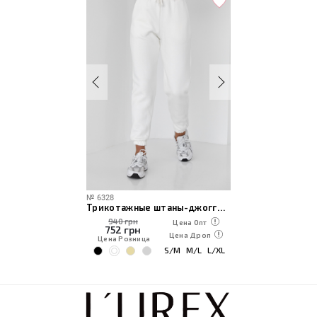
№
6328
Трикотажные штаны-джоггеры с начесом
940 грн
Цена Опт
752
грн
Цена Дроп
Цена Розница
S/M
M/L
L/XL