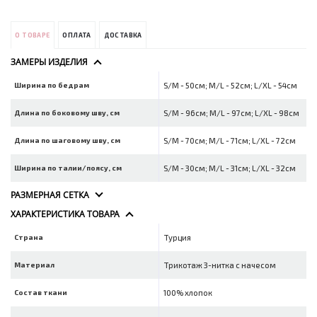
О ТОВАРЕ
ОПЛАТА
ДОСТАВКА
ЗАМЕРЫ ИЗДЕЛИЯ
Ширина по бедрам
S/M - 50см; M/L - 52см; L/XL - 54см
Длина по боковому шву, см
S/M - 96см; M/L - 97см; L/XL - 98см
Длина по шаговому шву, см
S/M - 70см; M/L - 71см; L/XL - 72см
Ширина по талии/поясу, см
S/M - 30см; M/L - 31см; L/XL - 32см
РАЗМЕРНАЯ СЕТКА
ХАРАКТЕРИСТИКА ТОВАРА
Страна
Турция
Материал
Трикотаж 3-нитка с начесом
Состав ткани
100% хлопок