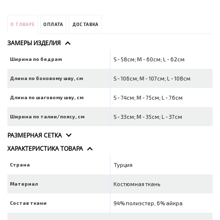
О ТОВАРЕ
ОПЛАТА
ДОСТАВКА
ЗАМЕРЫ ИЗДЕЛИЯ
Ширина по бедрам
S - 58см; M - 60см; L - 62см
Длина по боковому шву, см
S - 106см; M - 107см; L - 108см
Длина по шаговому шву, см
S - 74см; M - 75см; L - 76см
Ширина по талии/поясу, см
S - 33см; M - 35см; L - 37см
РАЗМЕРНАЯ СЕТКА
ХАРАКТЕРИСТИКА ТОВАРА
Страна
Турция
Материал
Костюмная ткань
Состав ткани
94% полиэстер, 6% айкра