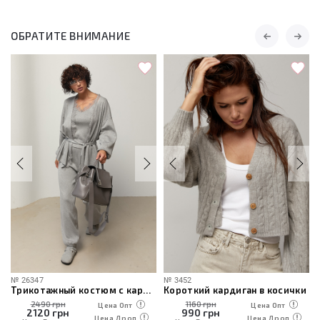
ОБРАТИТЕ ВНИМАНИЕ
№
26347
№
3452
Трикотажный костюм с кардиганом, топом и брюками
Короткий кардиган в косички
2490 грн
1160 грн
Цена Опт
Цена Опт
2120
грн
990
грн
Цена Дроп
Цена Дроп