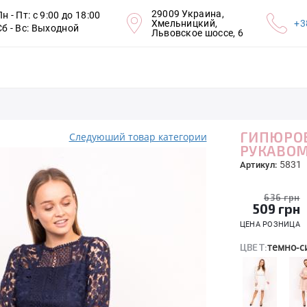
29009 Украина,
Пн - Пт: с 9:00 до 18:00
Хмельницкий,
+3
Сб - Вс: Выходной
Львовское шоссе, 6
ГИПЮРО
Следуюший товар категории
РУКАВО
5831
Артикул:
636 грн
509
грн
ЦЕНА РОЗНИЦА
темно-с
ЦВЕТ: