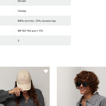
Китай
Гипюр
88% коттон, 12% полиэстер
88*60*90 рост 170
S