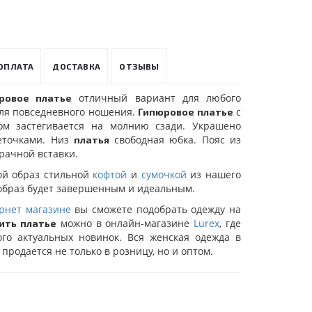
ОПЛАТА
ДОСТАВКА
ОТЗЫВЫ
отличный вариант для любого
ровое платье
для повседневного ношения.
с
Гипюровое платье
ом застегивается на молнию сзади. Украшено
еточками. Низ
свободная юбка. Пояс из
платья
рачной вставки.
ой образ стильной
кофтой
и
сумочкой
из нашего
 образ будет завершенным и идеальным.
рнет магазине
вы сможете подобрать одежду на
можно в онлайн-магазине
Lurex
, где
ить платье
го актуальных новинок. Вся женская одежда в
продается не только в розницу, но и оптом.