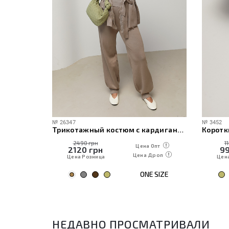
№
26347
№
3452
ече
Трикотажный костюм с кардиганом, топом и брюками
Коротк
2490 грн
1
 Опт
Цена Опт
2120
грн
9
Дроп
Цена Дроп
Цена Розница
Цен
E SIZE
ONE SIZE
НЕДАВНО ПРОСМАТРИВАЛИ