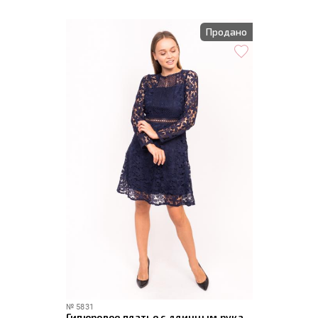
Продано
№
5831
Гипюровое платье с длинным рукавом