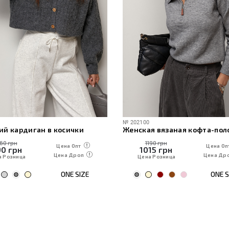
№
202100
ий кардиган в косички
160 грн
1190 грн
Цена Опт
Цена Оп
90
грн
1015
грн
Цена Дроп
Цена Др
а Розница
Цена Розница
ONE SIZE
ONE S