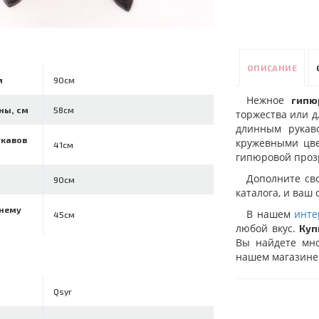
ОПИСАНИЕ
м
90см
Нежное
гипю
ны, см
58см
торжества или 
длинным рукав
укавов
кружевными цв
41см
гипюровой проз
Дополните св
90см
каталога, и ваш
ннему
В нашем
инте
45см
любой вкус.
Куп
Вы найдете мно
нашем магазине 
Qsyr