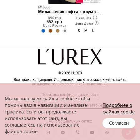
№
5806
Меланжевая кофта с двумя карманами
690 грн
Цена Опт
552
грн
Цена Дроп
Цена Розница
S
M
L
© 2026 L'UREX
Все права защищены. Использование материалов этого сайта
возможно только со ссылкой на источник.
Политика конфиденциальности
Мы используем файлы cookie, чтобы
помочь вам в навигации и анализе
Подробнее о
Условия сотрудничества с интернет-магазином L'UREX
трафика. Если вы продолжаете
файлах cookie
использовать этот сайт, вы
Мы в социальных сетях:
Согласен
соглашаетесь на использование
файлов cookie.