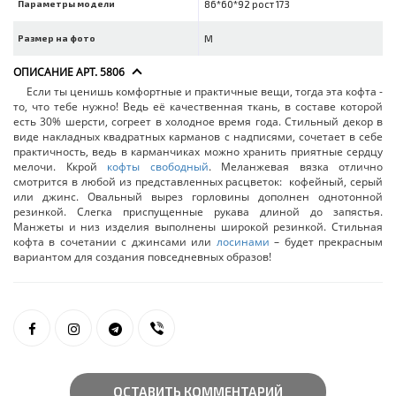
Параметры модели
86*60*92 рост 173
Размер на фото
M
ОПИСАНИЕ АРТ. 5806
Если ты ценишь комфортные и практичные вещи, тогда эта кофта -
то, что тебе нужно! Ведь её качественная ткань, в составе которой
есть 30% шерсти, согреет в холодное время года. Стильный декор в
виде накладных квадратных карманов с надписями, сочетает в себе
практичность, ведь в карманчиках можно хранить приятные сердцу
мелочи. Ккрой
кофты свободный
. Меланжевая вязка отлично
смотрится в любой из представленных расцветок: кофейный, серый
или джинс. Овальный вырез горловины дополнен однотонной
резинкой. Слегка приспущенные рукава длиной до запястья.
Манжеты и низ изделия выполнены широкой резинкой. Стильная
кофта в сочетании с джинсами или
лосинами
– будет прекрасным
вариантом для создания повседневных образов!
ОСТАВИТЬ КОММЕНТАРИЙ