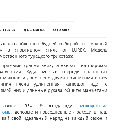
ОПЛАТА
ДОСТАВКА
ОТЗЫВЫ
ых расслабленных будней выбирай этот модный
юм в спортивном стиле от LUREX. Модель
чественного турецкого трикотажа.
 прямыми краями внизу, а вверху - на широкой
авязками. Худи oversize спереди полностью
на молнию и дополнено двумя пришитыми внизу
Линия плеча удлиненная, капюшон идет с
прямой низ и длинные рукава обшиты манжетами
магазине LUREX тебя всегда ждут
молодежные
стюмы
, деловые и повседневные - заходи в наш
зывай свой идеальный наряд на каждый сезон и