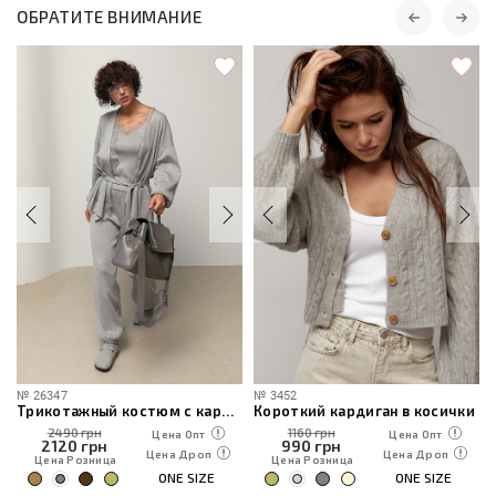
ОБРАТИТЕ ВНИМАНИЕ
№
26347
№
3452
Трикотажный костюм с кардиганом, топом и брюками
Короткий кардиган в косички
2490 грн
1160 грн
Цена Опт
Цена Опт
2120
грн
990
грн
Цена Дроп
Цена Дроп
Цена Розница
Цена Розница
ONE SIZE
ONE SIZE