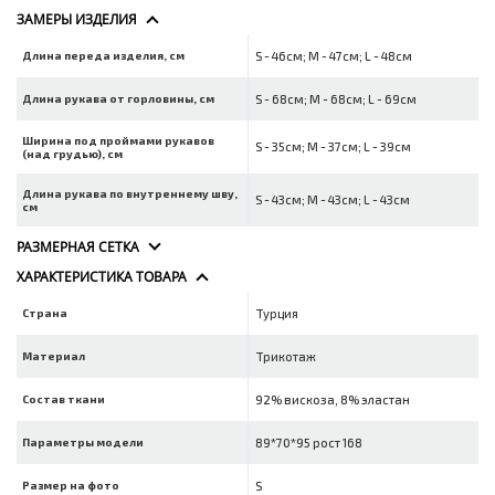
ЗАМЕРЫ ИЗДЕЛИЯ
Длина переда изделия, см
S - 46см; M - 47см; L - 48см
Длина рукава от горловины, см
S - 68см; M - 68см; L - 69см
Ширина под проймами рукавов
S - 35см; M - 37см; L - 39см
(над грудью), см
Длина рукава по внутреннему шву,
S - 43см; M - 43см; L - 43см
см
РАЗМЕРНАЯ СЕТКА
ХАРАКТЕРИСТИКА ТОВАРА
Страна
Турция
Материал
Трикотаж
Состав ткани
92% вискоза, 8% эластан
Параметры модели
89*70*95 рост 168
Размер на фото
S