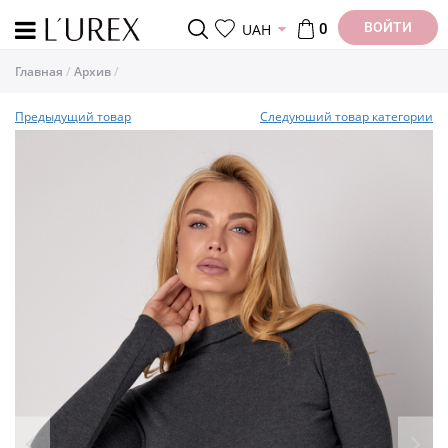
ВОЙТИ
UAH
0
Главная
Архив
Предыдущий товар
Следуюший товар категории