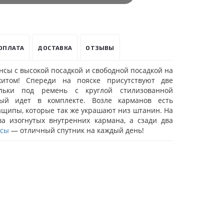
ОПЛАТА
ДОСТАВКА
ОТЗЫВЫ
сы с высокой посадкой и свободной посадкой на
хитом! Спереди на пояске присутствуют две
льки под ремень с круглой стилизованной
рый идет в комплекте. Возле карманов есть
ащипы, которые так же украшают низ штанин. На
ва изогнутых внутренних кармана, а сзади два
сы
— отличный спутник на каждый день!