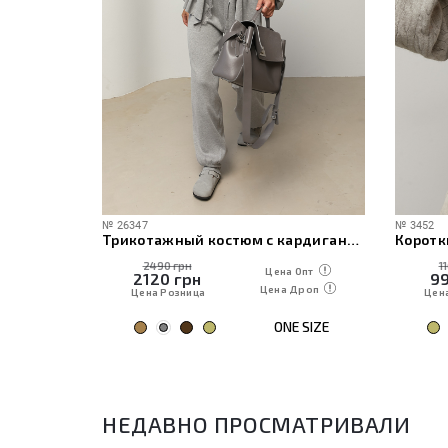
№
26347
№
3452
ече
Трикотажный костюм с кардиганом, топом и брюками
Коротк
2490 грн
1
 Опт
Цена Опт
2120
грн
9
Дроп
Цена Дроп
Цена Розница
Цен
E SIZE
ONE SIZE
НЕДАВНО ПРОСМАТРИВАЛИ