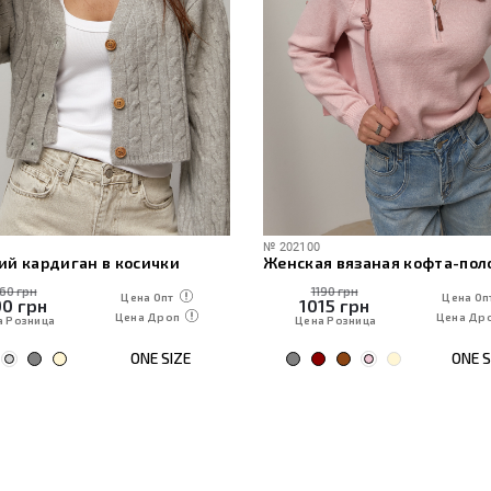
№
202100
ий кардиган в косички
160 грн
1190 грн
Цена Опт
Цена Оп
90
грн
1015
грн
Цена Дроп
Цена Др
а Розница
Цена Розница
ONE SIZE
ONE S