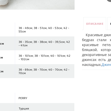
ОПИСАНИЕ
36 - 49см; 38 - 51см; 40 - 53см; 42 -
55см
Красивые джин
бедрах стали 
36 - 35см; 38 - 38см; 40 - 39,5см; 42
 см
красивые пете
- 41см
бляшкой, кото
декоративные з
36 - 101см; 38 - 101см; 40 - 101см; 42
см
джинсах есть д
- 102см
накладных.
Джин
36 - 69см; 38 - 70см; 40 - 70см; 42 -
см
70см
PERRY
Турция