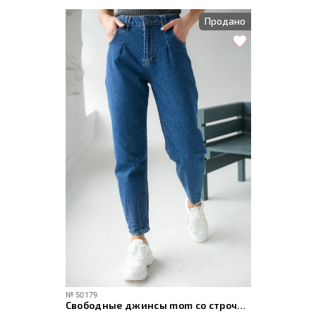
Продано
№
50179
Свободные джинсы mom со строчками