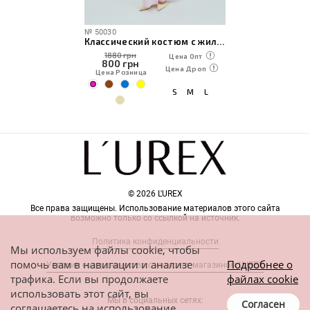
№
50030
Классический костюм с жилеткой с оборками и брюками
1880 грн
Цена Опт
800
грн
Цена Дроп
Цена Розница
S
M
L
© 2026 L'UREX
Все права защищены. Использование материалов этого сайта
возможно только со ссылкой на источник.
Политика конфиденциальности
Мы используем файлы cookie, чтобы
помочь вам в навигации и анализе
Подробнее о
Условия сотрудничества с интернет-магазином L'UREX
трафика. Если вы продолжаете
файлах cookie
использовать этот сайт, вы
Мы в социальных сетях:
Согласен
соглашаетесь на использование