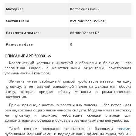
Материал
Костюмная ткань
Состав ткани
65% вискоза, 35% лен
Параметры модели
86*60*92 рост 173
Размер на фото
S
ОПИСАНИЕ АРТ. 50030
Классический костюм с жилеткой с оборками и брюками – это
элегантная модель с женственными акцентами, сочетающая
утонченность и комфорт.
Жилетка имеет свободный прямой крой, застегивается на одну
пуговицу, а ее главной изюминкой является деликатная оборка
внизу, которая придает образу мягкости и романтического
настроения.
Брюки прямые, с частично эластичным поясом — без петель для
ремня, сохраняющего лаконичность силуэта. Модель имеет застежку
на пуговицу и молнию, небольшие складки спереди для
дополнительного объема и боковые врезные карманы для удобства.
Такой костюм прекрасно сочетается с базовыми
топами
,
рубашками или майками, и подходит как к офисным лукам, так и к