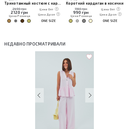
Трикотажный костюм с кардиганом, топом и брюками
Короткий кардиган в косички
2490 грн
1160 грн
Цена Опт
Цена Опт
2120
грн
990
грн
Цена Дроп
Цена Дроп
Цена Розница
Цена Розница
ONE SIZE
ONE SIZE
НЕДАВНО ПРОСМАТРИВАЛИ