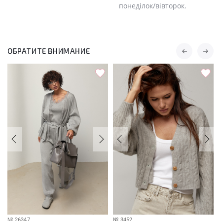
понеділок/вівторок.
ОБРАТИТЕ ВНИМАНИЕ
№
26347
№
3452