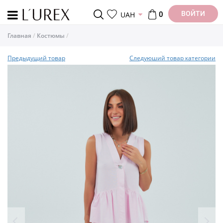
ВОЙТИ
UAH
0
Главная
Костюмы
Предыдущий товар
Следуюший товар категории