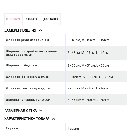
О ТОВАРЕ
ОПЛАТА
ДОСТАВКА
ЗАМЕРЫ ИЗДЕЛИЯ
Длина переда изделия, см
S - 63см; M - 63см; L - 64см
Ширина под проймами рукавов
S - 43см; M - 45см; L - 46см
(над грудью), см
Ширина по бедрам
S - 52см; M - 54см; L - 56см
Длина по боковому шву, см
S - 104см; M - 104см; L - 105см
Длина по шаговому шву, см
S - 73см; M - 73см; L - 74см
Ширина по талии/поясу, см
S - 38см; M - 40см; L - 42см
РАЗМЕРНАЯ СЕТКА
ХАРАКТЕРИСТИКА ТОВАРА
Страна
Турция