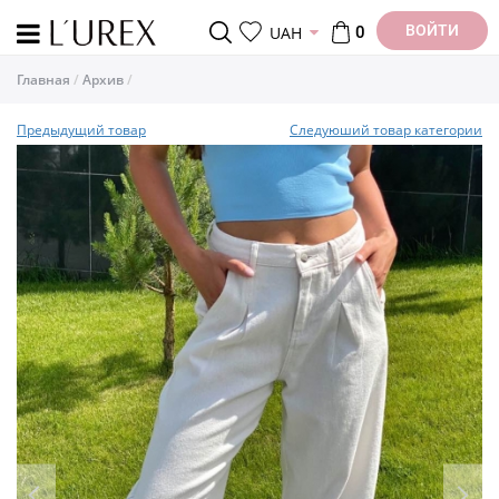
ВОЙТИ
UAH
0
Главная
Архив
Предыдущий товар
Следуюший товар категории