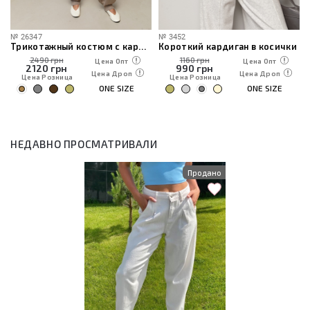
№
26347
№
3452
Трикотажный костюм с кардиганом, топом и брюками
Короткий кардиган в косички
2490 грн
1160 грн
Цена Опт
Цена Опт
2120
грн
990
грн
Цена Дроп
Цена Дроп
Цена Розница
Цена Розница
ONE SIZE
ONE SIZE
НЕДАВНО ПРОСМАТРИВАЛИ
Продано