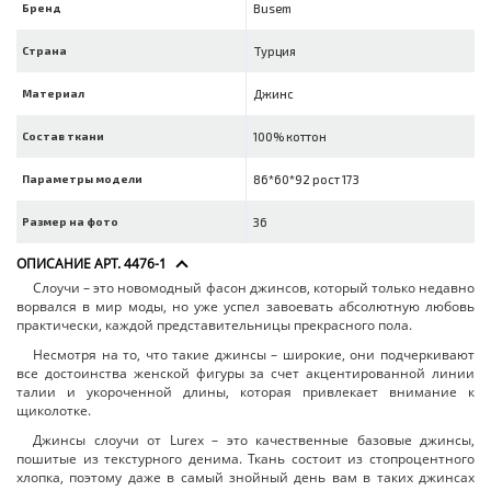
Бренд
Busem
Страна
Турция
Материал
Джинс
Состав ткани
100% коттон
Параметры модели
86*60*92 рост 173
Размер на фото
36
ОПИСАНИЕ АРТ. 4476-1
Слоучи – это новомодный фасон джинсов, который только недавно
ворвался в мир моды, но уже успел завоевать абсолютную любовь
практически, каждой представительницы прекрасного пола.
Несмотря на то, что такие джинсы – широкие, они подчеркивают
все достоинства женской фигуры за счет акцентированной линии
талии и укороченной длины, которая привлекает внимание к
щиколотке.
Джинсы слоучи от Lurex – это качественные базовые джинсы,
пошитые из текстурного денима. Ткань состоит из стопроцентного
хлопка, поэтому даже в самый знойный день вам в таких джинсах