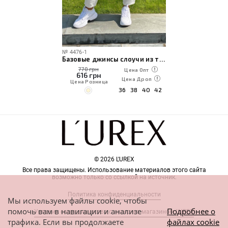
№
4476-1
Базовые джинсы слоучи из текстурного денима
770 грн
Цена Опт
616
грн
Цена Дроп
Цена Розница
36
38
40
42
© 2026 L'UREX
Все права защищены. Использование материалов этого сайта
возможно только со ссылкой на источник.
Политика конфиденциальности
Мы используем файлы cookie, чтобы
помочь вам в навигации и анализе
Подробнее о
Условия сотрудничества с интернет-магазином L'UREX
трафика. Если вы продолжаете
файлах cookie