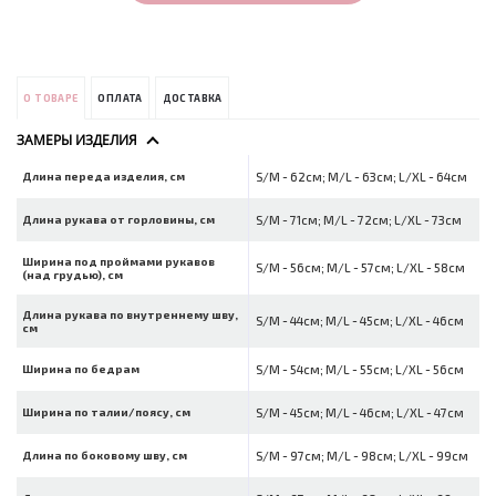
О ТОВАРЕ
ОПЛАТА
ДОСТАВКА
ЗАМЕРЫ ИЗДЕЛИЯ
Длина переда изделия, см
S/M - 62см; M/L - 63см; L/XL - 64см
Длина рукава от горловины, см
S/M - 71см; M/L - 72см; L/XL - 73см
Ширина под проймами рукавов
S/M - 56см; M/L - 57см; L/XL - 58см
(над грудью), см
Длина рукава по внутреннему шву,
S/M - 44см; M/L - 45см; L/XL - 46см
см
Ширина по бедрам
S/M - 54см; M/L - 55см; L/XL - 56см
Ширина по талии/поясу, см
S/M - 45см; M/L - 46см; L/XL - 47см
Длина по боковому шву, см
S/M - 97см; M/L - 98см; L/XL - 99см