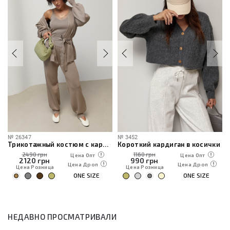
№
26347
№
3452
Трикотажный костюм с кардиганом, топом и брюками
Короткий кардиган в косички
2490 грн
1160 грн
Цена Опт
Цена Опт
2120
грн
990
грн
Цена Дроп
Цена Дроп
Цена Розница
Цена Розница
ONE SIZE
ONE SIZE
НЕДАВНО ПРОСМАТРИВАЛИ