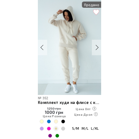
Продано
№
352
Комплект худи на флисе с карманом-кенгуру и джоггеров
1250 грн
Цена Опт
1000
грн
Цена Дроп
Цена Розница
S/M
M/L
L/XL