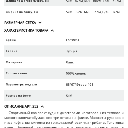
Длина по шаговому шву, см
S/M - 67см; M/L - 68см; L/XL - 69см
Ширина по поясу, см
S/M - 35см; M/L - 36см; L/XL - 37см
РАЗМЕРНАЯ СЕТКА
ХАРАКТЕРИСТИКА ТОВАРА
Бренд
Forstime
Страна
Турция
Материал
Флис
Состав ткани
100% хлопок
Параметры модели
83*67*94 рост 168
Размер на фото
S/M
ОПИСАНИЕ АРТ. 352
Спортивный комплект худи с джоггерами изготовлен из теплого и
мягкого хлопчатобумажного трикотажа на флисе. Манжеты рукавов и
низа кофты выполнены из трикотажной резинки - рибаны. Толстовка
имеет большой карман-кенгуру, что позволит согреть руки в