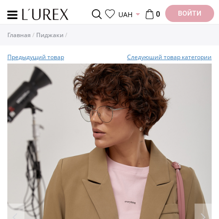
ВОЙТИ
UAH
0
Главная
Пиджаки
Предыдущий товар
Следуюший товар категории