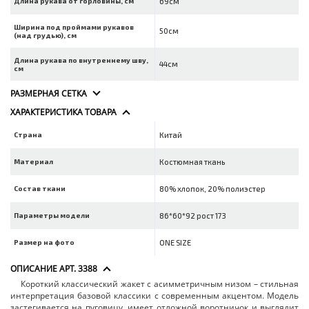
Длина рукава от горловины, см
69см
Ширина под проймами рукавов
50см
(над грудью), см
Длина рукава по внутреннему шву,
44см
см
РАЗМЕРНАЯ СЕТКА
ХАРАКТЕРИСТИКА ТОВАРА
Страна
Китай
Материал
Костюмная ткань
Состав ткани
80% хлопок, 20% полиэстер
Параметры модели
86*60*92 рост 173
Размер на фото
ONE SIZE
ОПИСАНИЕ АРТ. 3388
Короткий классический жакет с асимметричным низом – стильная
интерпретация базовой классики с современным акцентом. Модель
застегивается на пуговицу, имеет отложной воротничок и выглядит