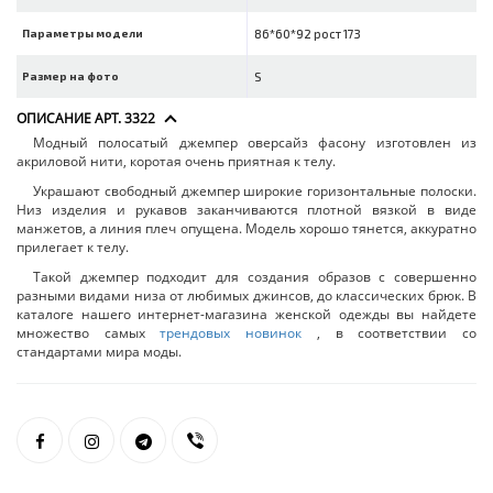
Параметры модели
86*60*92 рост 173
Размер на фото
S
ОПИСАНИЕ АРТ. 3322
Модный полосатый джемпер оверсайз фасону изготовлен из
акриловой нити, коротая очень приятная к телу.
Украшают свободный джемпер широкие горизонтальные полоски.
Низ изделия и рукавов заканчиваются плотной вязкой в виде
манжетов, а линия плеч опущена. Модель хорошо тянется, аккуратно
прилегает к телу.
Такой джемпер подходит для создания образов с совершенно
разными видами низа от любимых джинсов, до классических брюк. В
каталоге нашего интернет-магазина женской одежды вы найдете
множество самых
трендовых новинок
, в соответствии со
стандартами мира моды.