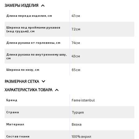
ЗАМЕРЫ ИЗДЕЛИЯ
Длина переда изделия, см
47см
Ширина под проймами рукавов
72см
(над грудью), см
Длина рукава от горловины, см
74см
Длина рукава по внутреннему шву,
43см
см
Ширина по низу, см
65см
РАЗМЕРНАЯ СЕТКА
ХАРАКТЕРИСТИКА ТОВАРА
Бренд
Fame istanbul
Страна
Турция
Материал
Вязка
Состав ткани
100% акрил