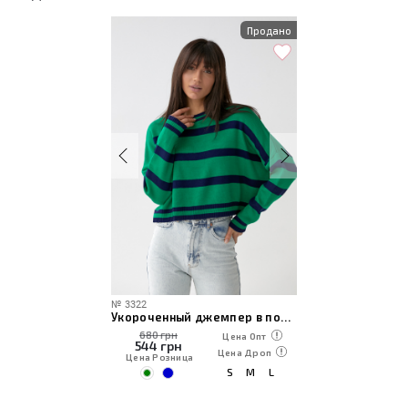
Продано
№
3322
Укороченный джемпер в полоску
680 грн
Цена Опт
544
грн
Цена Дроп
Цена Розница
S
M
L