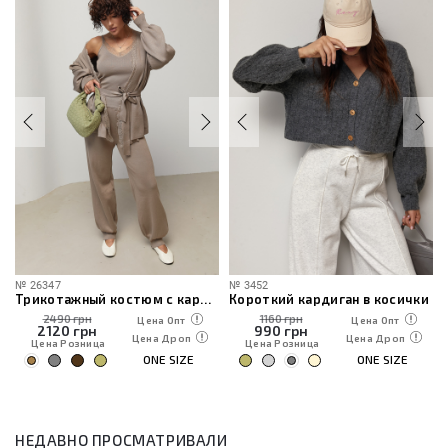
№
26347
№
3452
Трикотажный костюм с кардиганом, топом и брюками
Короткий кардиган в косички
2490 грн
1160 грн
Цена Опт
Цена Опт
2120
грн
990
грн
Цена Дроп
Цена Дроп
Цена Розница
Цена Розница
ONE SIZE
ONE SIZE
НЕДАВНО ПРОСМАТРИВАЛИ