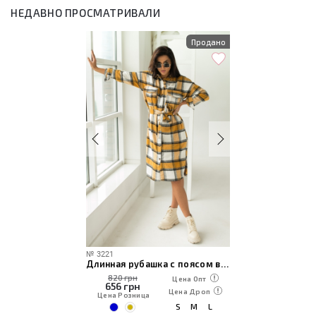
НЕДАВНО ПРОСМАТРИВАЛИ
Продано
№
3221
Длинная рубашка с поясом в клетку
820 грн
Цена Опт
656
грн
Цена Дроп
Цена Розница
S
M
L