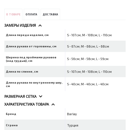
О ТОВАРЕ
ОПЛАТА
ДОСТАВКА
ЗАМЕРЫ ИЗДЕЛИЯ
Длина переда изделия, см
S - 107см; M - 108см; L - 110см
Длина рукава от горловины, см
S - 67см; M - 68см; L - 68см
Ширина под проймами рукавов
S - 56см; M - 58см; L - 59см
(над грудью), см
Длина по спинке, см
S - 107см; M - 108см; L - 110см
Длина рукава по внутреннему шву,
S - 40см; M - 40см; L - 40см
см
РАЗМЕРНАЯ СЕТКА
ХАРАКТЕРИСТИКА ТОВАРА
Бренд
Barley
Страна
Турция