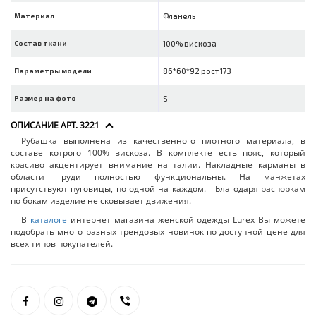
Материал
Фланель
Состав ткани
100% вискоза
Параметры модели
86*60*92 рост 173
Размер на фото
S
ОПИСАНИЕ АРТ. 3221
Рубашка выполнена из качественного плотного материала, в
составе котрого 100% вискоза. В комплекте есть пояс, который
красиво акцентирует внимание на талии. Накладные карманы в
области груди полностью функциональны. На манжетах
присутствуют пуговицы, по одной на каждом. Благодаря распоркам
по бокам изделие не сковывает движения.
В
каталоге
интернет магазина женской одежды Lurex Вы можете
подобрать много разных трендовых новинок по доступной цене для
всех типов покупателей.