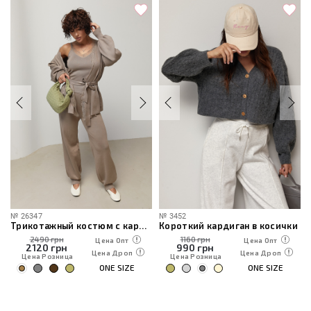
№
26347
№
3452
Трикотажный костюм с кардиганом, топом и брюками
Короткий кардиган в косички
2490 грн
1160 грн
Цена Опт
Цена Опт
2120
грн
990
грн
Цена Дроп
Цена Дроп
Цена Розница
Цена Розница
ONE SIZE
ONE SIZE