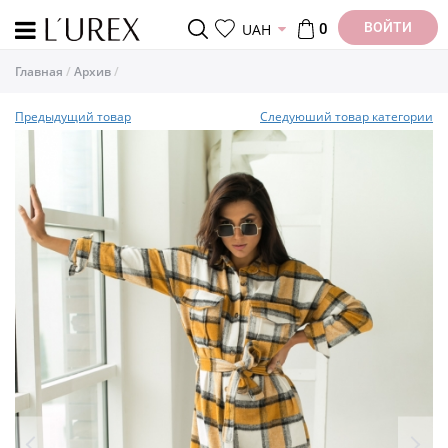
ВОЙТИ
UAH
0
Главная
Архив
Предыдущий товар
Следуюший товар категории