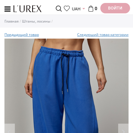
ВОЙТИ
UAH
0
Главная
Штаны, лосины
Предыдущий товар
Следуюший товар категории