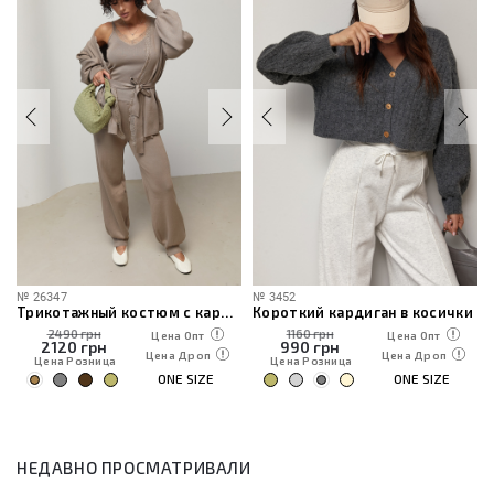
№
26347
№
3452
Трикотажный костюм с кардиганом, топом и брюками
Короткий кардиган в косички
2490 грн
1160 грн
Цена Опт
Цена Опт
2120
грн
990
грн
Цена Дроп
Цена Дроп
Цена Розница
Цена Розница
ONE SIZE
ONE SIZE
НЕДАВНО ПРОСМАТРИВАЛИ