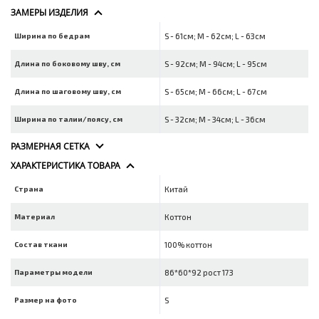
ЗАМЕРЫ ИЗДЕЛИЯ
Ширина по бедрам
S - 61см; M - 62см; L - 63см
Длина по боковому шву, см
S - 92см; M - 94см; L - 95см
Длина по шаговому шву, см
S - 65см; M - 66см; L - 67см
Ширина по талии/поясу, см
S - 32см; M - 34см; L - 36см
РАЗМЕРНАЯ СЕТКА
ХАРАКТЕРИСТИКА ТОВАРА
Страна
Китай
Материал
Коттон
Состав ткани
100% коттон
Параметры модели
86*60*92 рост 173
Размер на фото
S