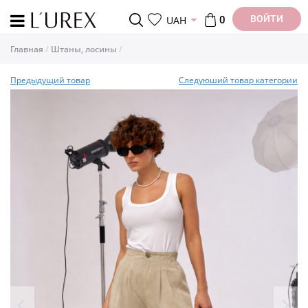
ВОЙТИ
UAH
0
Главная
Штаны, лосины
Предыдущий товар
Следуюший товар категории