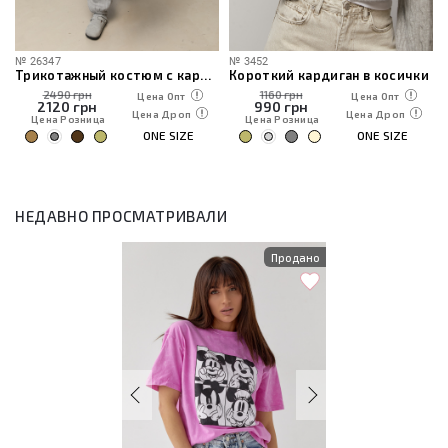
№
26347
№
3452
Трикотажный костюм с кардиганом, топом и брюками
Короткий кардиган в косички
2490 грн
1160 грн
Цена Опт
Цена Опт
2120
грн
990
грн
Цена Дроп
Цена Дроп
Цена Розница
Цена Розница
ONE SIZE
ONE SIZE
НЕДАВНО ПРОСМАТРИВАЛИ
Продано