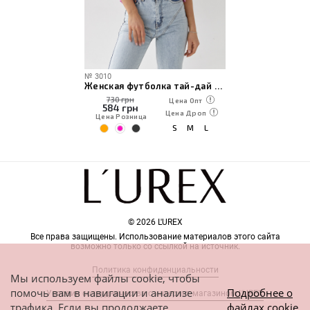
№
3010
Женская футболка тай-дай с принтом Микки Маус
730 грн
Цена Опт
584
грн
Цена Дроп
Цена Розница
S
M
L
© 2026 L'UREX
Все права защищены. Использование материалов этого сайта
возможно только со ссылкой на источник.
Политика конфиденциальности
Мы используем файлы cookie, чтобы
помочь вам в навигации и анализе
Подробнее о
Условия сотрудничества с интернет-магазином L'UREX
трафика. Если вы продолжаете
файлах cookie