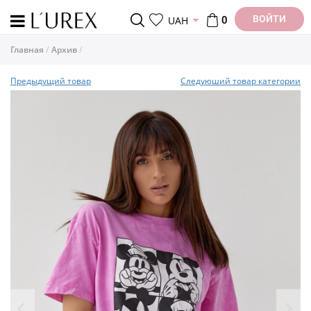
ВОЙТИ
UAH
0
Главная
Архив
Предыдущий товар
Следуюший товар категории