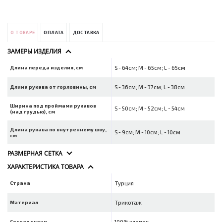
О ТОВАРЕ
ОПЛАТА
ДОСТАВКА
ЗАМЕРЫ ИЗДЕЛИЯ
Длина переда изделия, см
S - 64см; M - 65см; L - 65см
Длина рукава от горловины, см
S - 36см; M - 37см; L - 38см
Ширина под проймами рукавов
S - 50см; M - 52см; L - 54см
(над грудью), см
Длина рукава по внутреннему шву,
S - 9см; M - 10см; L - 10см
см
РАЗМЕРНАЯ СЕТКА
ХАРАКТЕРИСТИКА ТОВАРА
Страна
Турция
Материал
Трикотаж
Состав ткани
100% хлопок