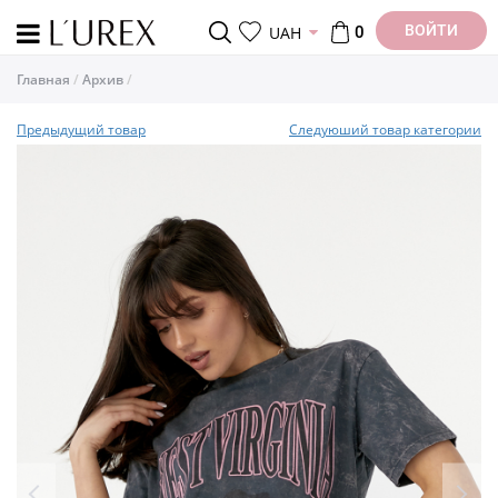
ВОЙТИ
UAH
0
Главная
Архив
Предыдущий товар
Следуюший товар категории