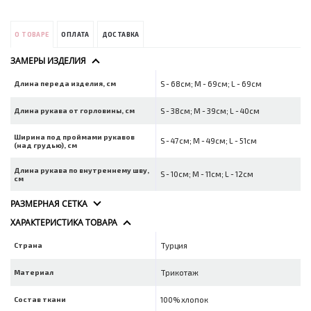
О ТОВАРЕ
ОПЛАТА
ДОСТАВКА
ЗАМЕРЫ ИЗДЕЛИЯ
Длина переда изделия, см
S - 68см; M - 69см; L - 69см
Длина рукава от горловины, см
S - 38см; M - 39см; L - 40см
Ширина под проймами рукавов
S - 47см; M - 49см; L - 51см
(над грудью), см
Длина рукава по внутреннему шву,
S - 10см; M - 11см; L - 12см
см
РАЗМЕРНАЯ СЕТКА
ХАРАКТЕРИСТИКА ТОВАРА
Страна
Турция
Материал
Трикотаж
Состав ткани
100% хлопок