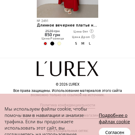
№
2491
Длинное вечернее платье на широких бретелях
2520 грн
Цена Опт
850
грн
Цена Дроп
Цена Розница
S
M
L
© 2026 L'UREX
Все права защищены. Использование материалов этого сайта
возможно только со ссылкой на источник.
Политика конфиденциальности
Мы используем файлы cookie, чтобы
помочь вам в навигации и анализе
Подробнее о
Условия сотрудничества с интернет-магазином L'UREX
трафика. Если вы продолжаете
файлах cookie
использовать этот сайт, вы
Мы в социальных сетях:
Согласен
соглашаетесь на использование