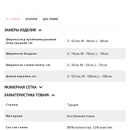
О ТОВАРЕ
ОПЛАТА
ДОСТАВКА
ЗАМЕРЫ ИЗДЕЛИЯ
Ширина под проймами рукавов
S - 42см; M - 44см; L - 46см
(над грудью), см
Ширина по бедрам
S - 74см; M - 76см; L - 78см
Ширина по талии/поясу, см
S - 31см; M - 33см; L - 35см
Длина изделия, см
S - 137см; M - 138см; L - 138см
РАЗМЕРНАЯ СЕТКА
ХАРАКТЕРИСТИКА ТОВАРА
Страна
Турция
Материал
Костюмная ткань
Состав ткани
88% полиэстер, 12% эластан