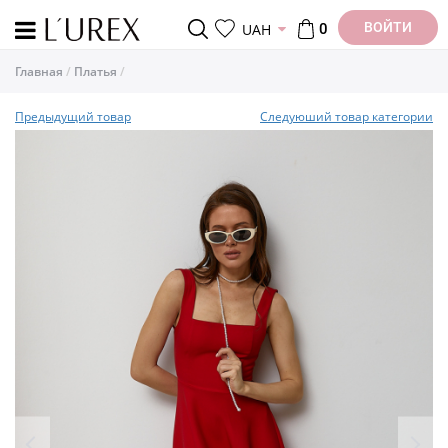
ВОЙТИ
UAH
0
Главная
Платья
Предыдущий товар
Следуюший товар категории