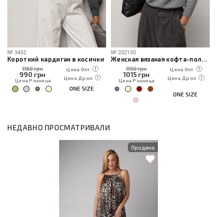
№
3452
№
202100
Короткий кардиган в косички
Женская вязаная кофта-поло на молнии
1160 грн
1190 грн
Цена Опт
Цена Опт
990
грн
1015
грн
Цена Дроп
Цена Дроп
Цена Розница
Цена Розница
ONE SIZE
ONE SIZE
НЕДАВНО ПРОСМАТРИВАЛИ
Продано