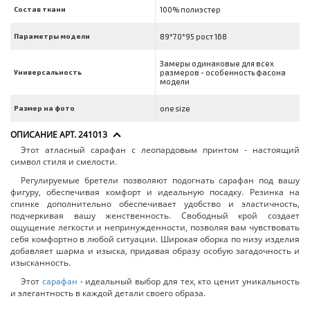
Состав ткани
100% полиэстер
Параметры модели
89*70*95 рост 168
Замеры одинаковые для всех
Универсальность
размеров - особенность фасона
модели
Размер на фото
one size
ОПИСАНИЕ АРТ. 241013
Этот атласный сарафан с леопардовым принтом - настоящий
символ стиля и смелости.
Регулируемые бретели позволяют подогнать сарафан под вашу
фигуру, обеспечивая комфорт и идеальную посадку. Резинка на
спинке дополнительно обеспечивает удобство и эластичность,
подчеркивая вашу женственность. Свободный крой создает
ощущение легкости и непринужденности, позволяя вам чувствовать
себя комфортно в любой ситуации. Широкая оборка по низу изделия
добавляет шарма и изыска, придавая образу особую загадочность и
изысканность.
Этот
сарафан
- идеальный выбор для тех, кто ценит уникальность
и элегантность в каждой детали своего образа.