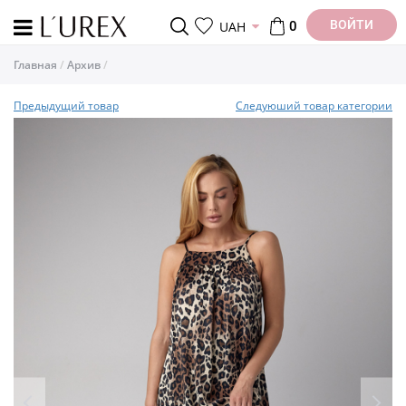
ВОЙТИ
UAH
0
Главная
Архив
Предыдущий товар
Следуюший товар категории