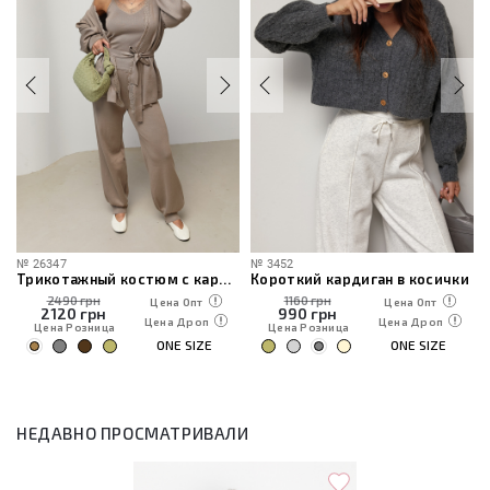
№
26347
№
3452
Трикотажный костюм с кардиганом, топом и брюками
Короткий кардиган в косички
2490 грн
1160 грн
Цена Опт
Цена Опт
2120
грн
990
грн
Цена Дроп
Цена Дроп
Цена Розница
Цена Розница
ONE SIZE
ONE SIZE
НЕДАВНО ПРОСМАТРИВАЛИ