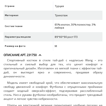
Страна
Турция
Материал
Трикотаж
65% хлопок, 30% полиэстер, 5%
Состав ткани
лайкра
Параметры модели
89*60*90 рост 173
Размер на фото
M
ОПИСАНИЕ АРТ. 231750
Спортивный костюм в стиле тай-дай с надписью Wang – это
стильный и смелый выбор для тех, кто ценит комфорт и
оригинальный дизайн. Изготовлен из мягкой ткани с эффектом тай-
дай, он выглядит ярко и современно, придавая образу
динамичности.
Модель имеет свободный крой, что обеспечивает максимальную
свободу движений и комфорт. Футболка с опущенными проймами
создает модный оверсайз-эффект, подчеркивая расслабленный
стиль. Низ и рукава футболки необработаны, что придает трендовый
акцент и легкое чувство небрежности.
Шорты на эластичной резинке гарантируют удобную посадку на