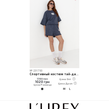
№
231750
Спортивный костюм тай-дай с надписью Wang
1780 грн
Цена Опт
1020
грн
Цена Дроп
Цена Розница
M
L