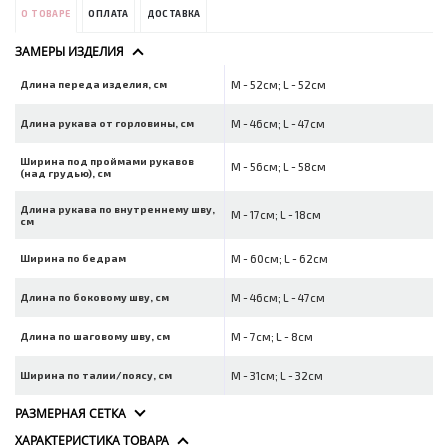
О ТОВАРЕ
ОПЛАТА
ДОСТАВКА
ЗАМЕРЫ ИЗДЕЛИЯ
Длина переда изделия, см
M - 52см; L - 52см
Длина рукава от горловины, см
M - 46см; L - 47см
Ширина под проймами рукавов
M - 56см; L - 58см
(над грудью), см
Длина рукава по внутреннему шву,
M - 17см; L - 18см
см
Ширина по бедрам
M - 60см; L - 62см
Длина по боковому шву, см
M - 46см; L - 47см
Длина по шаговому шву, см
M - 7см; L - 8см
Ширина по талии/поясу, см
M - 31см; L - 32см
РАЗМЕРНАЯ СЕТКА
ХАРАКТЕРИСТИКА ТОВАРА