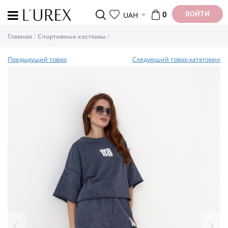
ВОЙТИ
UAH
0
Главная
Спортивные костюмы
Предыдущий товар
Следуюший товар категории