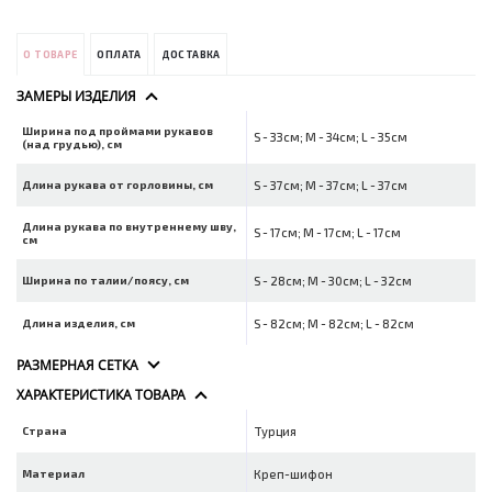
О ТОВАРЕ
ОПЛАТА
ДОСТАВКА
ЗАМЕРЫ ИЗДЕЛИЯ
Ширина под проймами рукавов
S - 33см; M - 34см; L - 35см
(над грудью), см
Длина рукава от горловины, см
S - 37см; M - 37см; L - 37см
Длина рукава по внутреннему шву,
S - 17см; M - 17см; L - 17см
см
Ширина по талии/поясу, см
S - 28см; M - 30см; L - 32см
Длина изделия, см
S - 82см; M - 82см; L - 82см
РАЗМЕРНАЯ СЕТКА
ХАРАКТЕРИСТИКА ТОВАРА
Страна
Турция
Материал
Креп-шифон