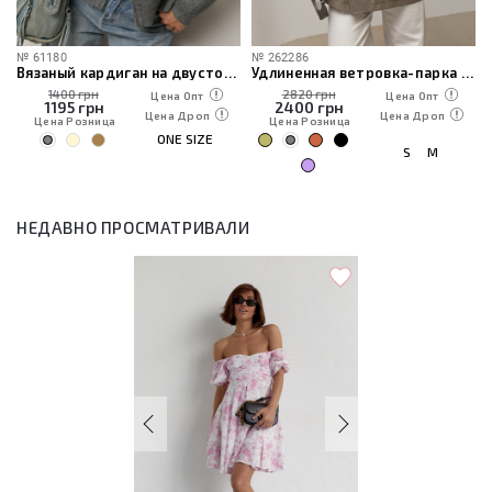
№
61180
№
262286
Вязаный кардиган на двусторонней молнии
Удлиненная ветровка-парка с капюшоном
1400 грн
2820 грн
Цена Опт
Цена Опт
1195
грн
2400
грн
Цена Дроп
Цена Дроп
Цена Розница
Цена Розница
ONE SIZE
S
M
НЕДАВНО ПРОСМАТРИВАЛИ