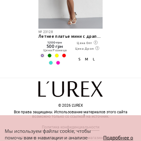
№
23128
Летнее платье мини с драпировкой спереди
1200 грн
Цена Опт
500
грн
Цена Дроп
Цена Розница
S
M
L
© 2026 L'UREX
Все права защищены. Использование материалов этого сайта
возможно только со ссылкой на источник.
Политика конфиденциальности
Мы используем файлы cookie, чтобы
помочь вам в навигации и анализе
Подробнее о
Условия сотрудничества с интернет-магазином L'UREX