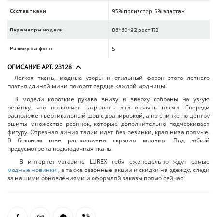
Состав ткани
95% полиэстер, 5% эластан
Параметры модели
86*60*92 рост 173
Размер на фото
S
ОПИСАНИЕ АРТ. 23128
Легкая ткань, модные узоры и стильный фасон этого летнего
платья длиной мини покорят сердце каждой модницы!
В модели короткие рукава внизу и вверху собраны на узкую
резинку, что позволяет закрывать или оголять плечи. Спереди
расположен вертикальный шов с драпировкой, а на спинке по центру
вшиты множество резинок, которые дополнительно подчеркивает
фигуру. Отрезная линия талии идет без резинки, края низа прямые.
В боковом шве расположена скрытая молния. Под юбкой
предусмотрена подкладочная ткань.
В интернет-магазине LUREX тебя еженедельно ждут самые
модные новинки
, а также сезонные акции и скидки на одежду, следи
за нашими обновлениями и оформляй заказы прямо сейчас!