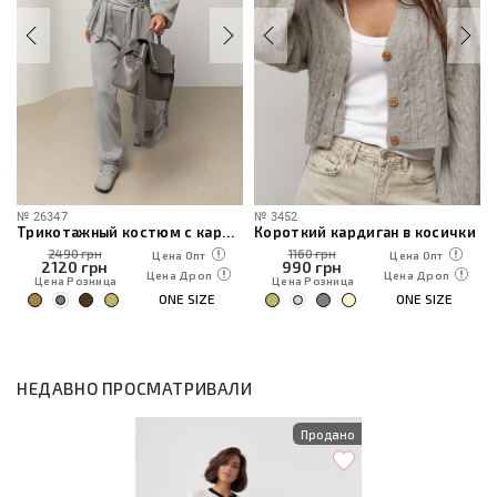
№
26347
№
3452
Трикотажный костюм с кардиганом, топом и брюками
Короткий кардиган в косички
2490 грн
1160 грн
Цена Опт
Цена Опт
2120
грн
990
грн
Цена Дроп
Цена Дроп
Цена Розница
Цена Розница
ONE SIZE
ONE SIZE
НЕДАВНО ПРОСМАТРИВАЛИ
Продано