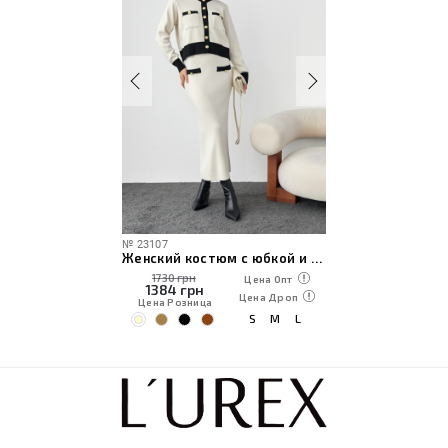
№
23107
Женский костюм с юбкой и кардиганом
1730 грн
Цена Опт
1384
грн
Цена Дроп
Цена Розница
S
M
L