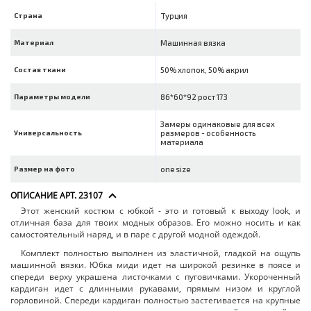
Страна
Турция
Материал
Машинная вязка
Состав ткани
50% хлопок, 50% акрил
Параметры модели
86*60*92 рост 173
Замеры одинаковые для всех
Универсальность
размеров - особенность
материала
Размер на фото
one size
ОПИСАНИЕ АРТ. 23107
Этот женский костюм с юбкой - это и готовый к выходу look, и
отличная база для твоих модных образов. Его можно носить и как
самостоятельный наряд, и в паре с другой модной одеждой.
Комплект полностью выполнен из эластичной, гладкой на ощупь
машинной вязки. Юбка миди идет на широкой резинке в поясе и
спереди верху украшена листочками с пуговичками. Укороченный
кардиган идет с длинными рукавами, прямым низом и круглой
горловиной. Спереди кардиган полностью застегивается на крупные