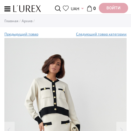
ВОЙТИ
UAH
0
Главная
Архив
Предыдущий товар
Следуюший товар категории