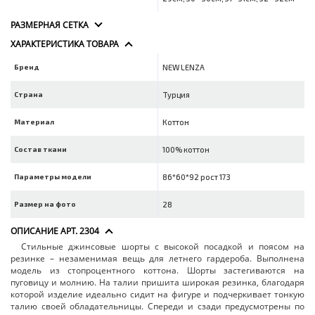
РАЗМЕРНАЯ СЕТКА
ХАРАКТЕРИСТИКА ТОВАРА
Бренд
NEW LENZA
Страна
Турция
Материал
Коттон
Состав ткани
100% коттон
Параметры модели
86*60*92 рост 173
Размер на фото
28
ОПИСАНИЕ АРТ. 2304
Стильные джинсовые шорты с высокой посадкой и поясом на
резинке – незаменимая вещь для летнего гардероба. Выполнена
модель из стопроцентного коттона. Шорты застегиваются на
пуговицу и молнию. На талии пришита широкая резинка, благодаря
которой изделие идеально сидит на фигуре и подчеркивает тонкую
талию своей обладательницы. Спереди и сзади предусмотрены по