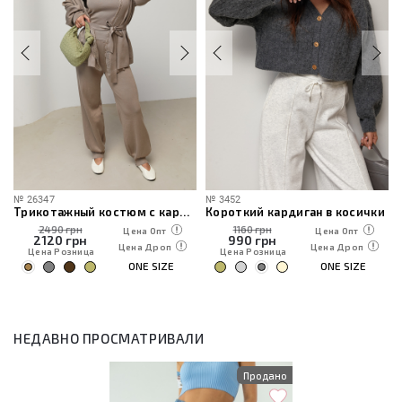
№
26347
№
3452
Трикотажный костюм с кардиганом, топом и брюками
Короткий кардиган в косички
2490 грн
1160 грн
Цена Опт
Цена Опт
2120
грн
990
грн
Цена Дроп
Цена Дроп
Цена Розница
Цена Розница
ONE SIZE
ONE SIZE
НЕДАВНО ПРОСМАТРИВАЛИ
Продано