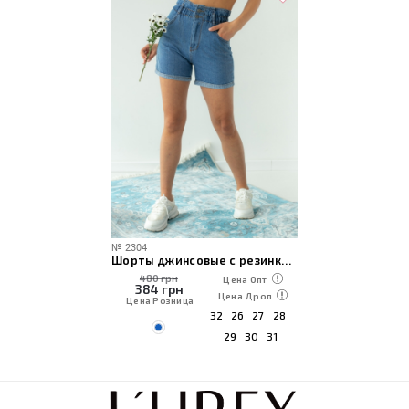
№
2304
Шорты джинсовые с резинкой на талии
480 грн
Цена Опт
384
грн
Цена Дроп
Цена Розница
32
26
27
28
29
30
31