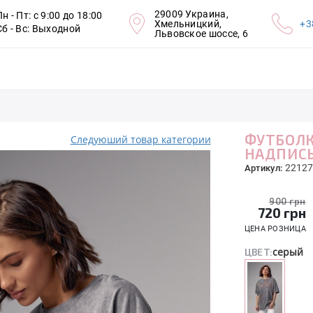
29009 Украина,
Пн - Пт: с 9:00 до 18:00
Хмельницкий,
+3
Сб - Вс: Выходной
Львовское шоссе, 6
ФУТБОЛК
Следуюший товар категории
НАДПИСЬ
22127
Артикул:
900 грн
720
грн
ЦЕНА РОЗНИЦА
серый
ЦВЕТ: