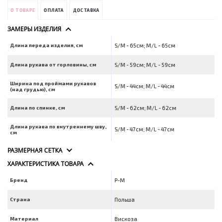
О ТОВАРЕ
ОПЛАТА
ДОСТАВКА
ЗАМЕРЫ ИЗДЕЛИЯ
Длина переда изделия, см
S/M - 65см; M/L - 65см
Длина рукава от горловины, см
S/M - 59см; M/L - 59см
Ширина под проймами рукавов
S/M - 44см; M/L - 44см
(над грудью), см
Длина по спинке, см
S/M - 62см; M/L - 62см
Длина рукава по внутреннему шву,
S/M - 47см; M/L - 47см
см
РАЗМЕРНАЯ СЕТКА
ХАРАКТЕРИСТИКА ТОВАРА
Бренд
P-M
Страна
Польша
Материал
Вискоза