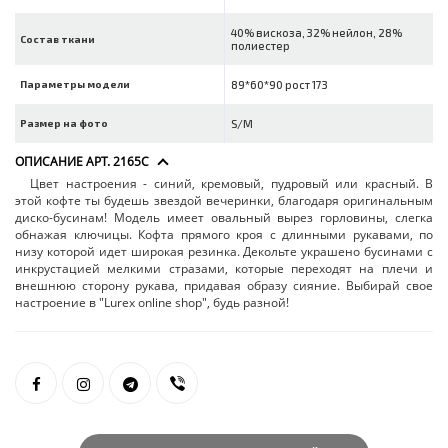
40% вискоза, 32% нейлон, 28%
Состав ткани
полиестер
Параметры модели
89*60*90 рост 173
Размер на фото
S/M
ОПИСАНИЕ АРТ. 2165C
Цвет настроения - синий, кремовый, пудровый или красный. В
этой кофте ты будешь звездой вечеринки, благодаря оригинальным
диско-бусинам! Модель имеет овальный вырез горловины, слегка
обнажая ключицы. Кофта прямого кроя с длинными рукавами, по
низу которой идет широкая резинка. Декольте украшено бусинами с
инкрустацией мелкими стразами, которые переходят на плечи и
внешнюю сторону рукава, придавая образу сияние. Выбирай свое
настроение в "Lurex online shop", будь разной!