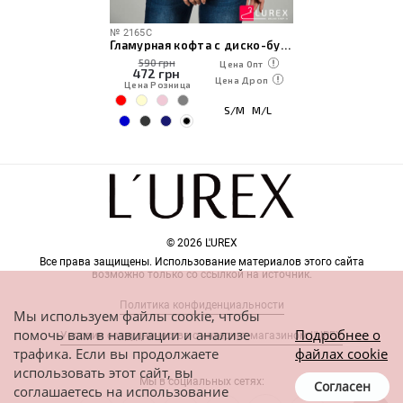
№
2165C
Гламурная кофта с диско-бусинами
590 грн
Цена Опт
472
грн
Цена Дроп
Цена Розница
S/M
M/L
© 2026 L'UREX
Все права защищены. Использование материалов этого сайта
возможно только со ссылкой на источник.
Политика конфиденциальности
Мы используем файлы cookie, чтобы
помочь вам в навигации и анализе
Подробнее о
Условия сотрудничества с интернет-магазином L'UREX
трафика. Если вы продолжаете
файлах cookie
использовать этот сайт, вы
Мы в социальных сетях:
Согласен
соглашаетесь на использование