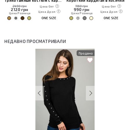
Трикотажный костюм с кардиганом, топом и брюками
Короткий кардиган в косички
2490 грн
1160 грн
Цена Опт
Цена Опт
2120
грн
990
грн
Цена Дроп
Цена Дроп
Цена Розница
Цена Розница
ONE SIZE
ONE SIZE
НЕДАВНО ПРОСМАТРИВАЛИ
Продано