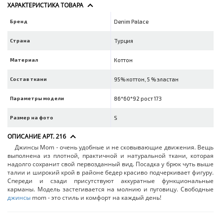
ХАРАКТЕРИСТИКА ТОВАРА
Бренд
Denim Palace
Страна
Турция
Материал
Коттон
Состав ткани
95% коттон, 5 % эластан
Параметры модели
86*60*92 рост 173
Размер на фото
S
ОПИСАНИЕ АРТ. 216
Джинсы Mom - очень удобные и не сковывающие движения. Вещь
выполнена из плотной, практичной и натуральной ткани, которая
надолго сохранит свой первозданный вид. Посадка у брюк чуть выше
талии и широкий крой в районе бедер красиво подчеркивает фигуру.
Спереди и сзади присутствуют аккуратные функциональные
карманы. Модель застегивается на молнию и пуговицу. Свободные
джинсы
mom - это стиль и комфорт на каждый день!