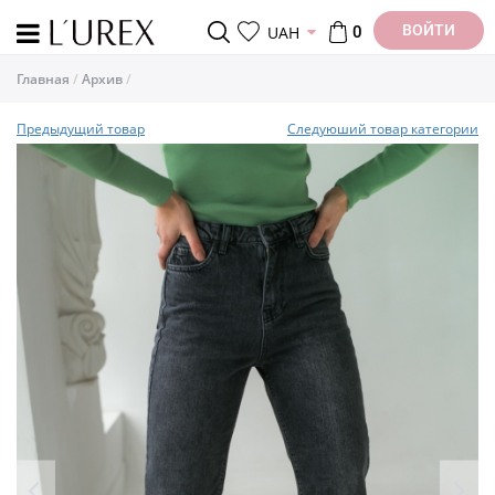
ВОЙТИ
UAH
0
Главная
Архив
Предыдущий товар
Следуюший товар категории