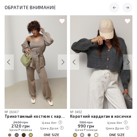
ОБРАТИТЕ ВНИМАНИЕ
№
26347
№
3452
Трикотажный костюм с кардиганом, топом и брюками
Короткий кардиган в косички
2490 грн
1160 грн
Цена Опт
Цена Опт
2120
грн
990
грн
Цена Дроп
Цена Дроп
Цена Розница
Цена Розница
ONE SIZE
ONE SIZE