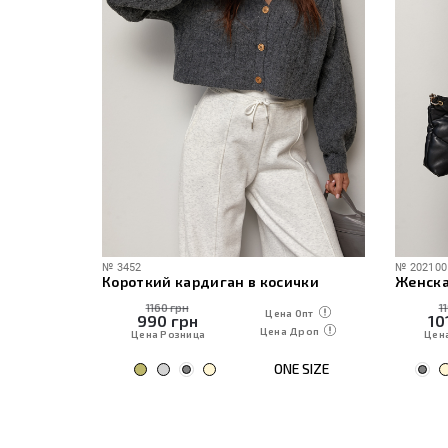
№
3452
№
202100
Трикотажный костюм с кардиганом, топом и брюками
Короткий кардиган в косички
1160 грн
1
 Опт
Цена Опт
990
грн
10
Дроп
Цена Дроп
Цена Розница
Цен
E SIZE
ONE SIZE