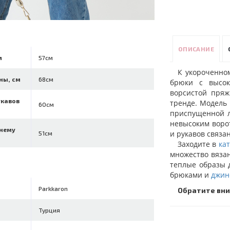
ОПИСАНИЕ
м
57см
К укороченно
ны, см
68см
брюки с высок
ворсистой пряж
укавов
тренде. Модель 
60см
приспущенной л
невысоким воро
ннему
и рукавов связа
51см
Заходите в
ка
множество вяз
теплые образы 
брюками и
джин
Parkkaron
Обратите вни
Турция