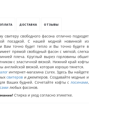
ОПЛАТА
ДОСТАВКА
ОТЗЫВЫ
му свитеру свободного фасона отлично подходят
ой посадкой. С нашей модной новинкой из
и Вам точно будет тепло и Вы точно будете в
имеет прямой свободный фасон с мягкой, слегка
инией плеча. Круглый вырез горловины обшит
тником с эластичной вязкой. Нижний край кофты
ны английской вязкой, которая хорошо тянется.
талог
интернет-магазина L’urex. Здесь Вы найдете
аных
свитеров
и джемперов. Создавайте модные и
для Ваших будней. Сочетайте кофты с
лосинами
,
сами
любых фасонов.
Стирка и уход согласно этикетке.
мание!