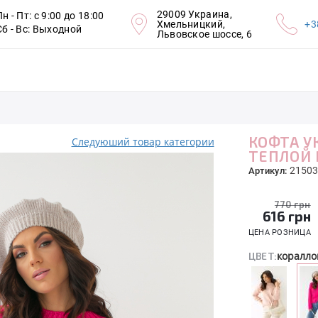
29009 Украина,
Пн - Пт: с 9:00 до 18:00
Хмельницкий,
+3
Сб - Вс: Выходной
Львовское шоссе, 6
КОФТА У
Следуюший товар категории
ТЕПЛОЙ 
21503
Артикул:
770 грн
616
грн
ЦЕНА РОЗНИЦА
коралл
ЦВЕТ: