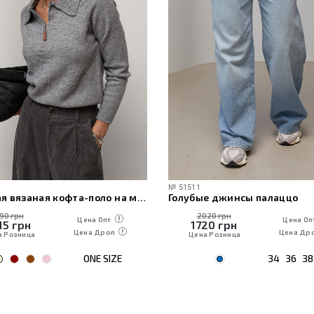
№
51511
Женская вязаная кофта-поло на молнии
Голубые джинсы палаццо
190 грн
2020 грн
Цена Опт
Цена Оп
15
грн
1720
грн
Цена Дроп
Цена Др
а Розница
Цена Розница
ONE SIZE
34
36
38