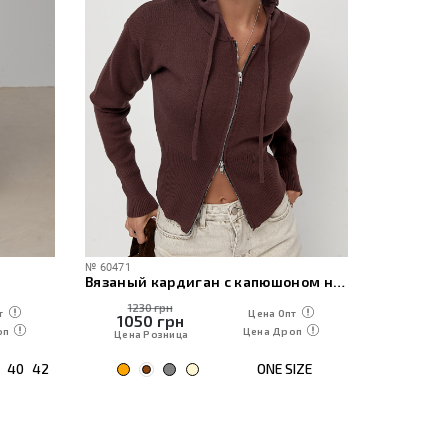
№
60471
№
26131
Вязаный кардиган с капюшоном на молнии
1230 грн
1190
т
Цена Опт
1050
грн
1015
оп
Цена Дроп
Цена Розница
Цена Р
40
42
ONE SIZE