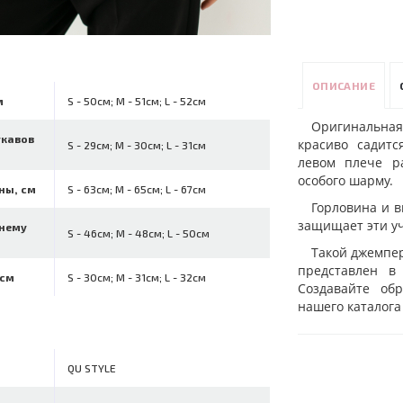
ОПИСАНИЕ
м
S - 50см; M - 51см; L - 52см
Оригинальная
укавов
красиво садитс
S - 29см; M - 30см; L - 31см
левом плече р
особого шарму.
ны, см
S - 63см; M - 65см; L - 67см
Горловина и в
защищает эти уч
ннему
S - 46см; M - 48см; L - 50см
Такой джемпер
представлен в
 см
S - 30см; M - 31см; L - 32см
Создавайте об
нашего каталог
QU STYLE