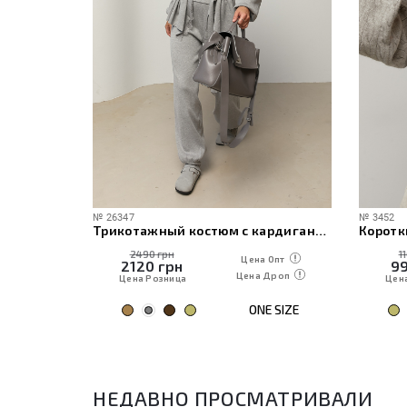
№
26347
№
3452
ече
Трикотажный костюм с кардиганом, топом и брюками
Коротк
2490 грн
1
 Опт
Цена Опт
2120
грн
9
Дроп
Цена Дроп
Цена Розница
Цен
E SIZE
ONE SIZE
НЕДАВНО ПРОСМАТРИВАЛИ