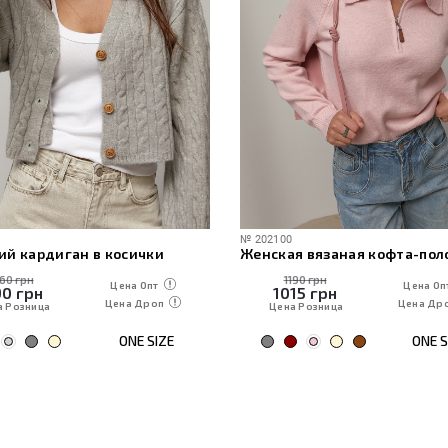
№
202100
ий кардиган в косички
160 грн
1190 грн
Цена Опт
Цена Оп
90
грн
1015
грн
Цена Дроп
Цена Др
а Розница
Цена Розница
ONE SIZE
ONE S