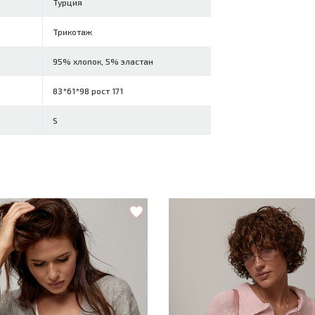
Турция
Трикотаж
95% хлопок, 5% эластан
83*61*98 рост 171
S