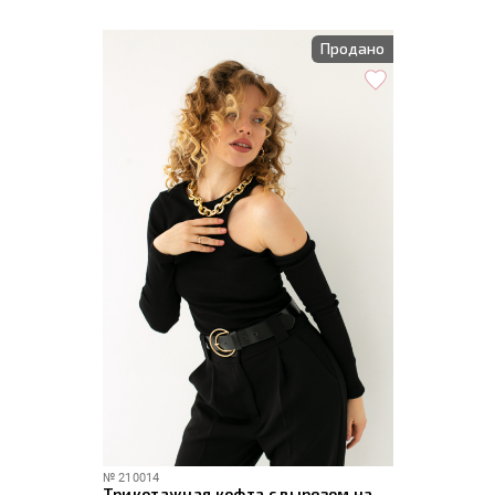
Продано
№
210014
Трикотажная кофта с вырезом на плече