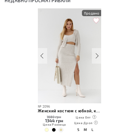
НЕДАВНО ПРОСМАТРИВАЛИ
Продано
№
2096
Женский костюм с юбкой, кардиганом и топом
1680 грн
Цена Опт
1344
грн
Цена Дроп
Цена Розница
S
M
L