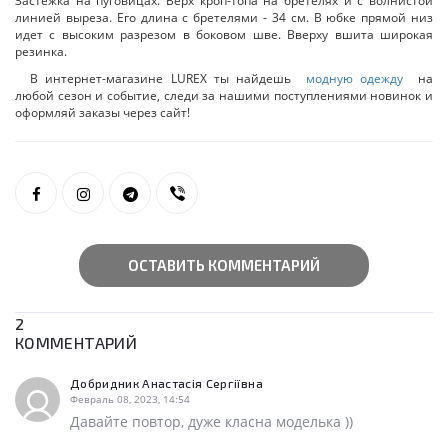
Застежка на пуговицах. Верх кроп-топа на бретелях и с волнистой
линией выреза. Его длина с бретелями - 34 см. В юбке прямой низ
идет с высоким разрезом в боковом шве. Вверху вшита широкая
резинка.
В интернет-магазине LUREX ты найдешь
модную одежду
на
любой сезон и событие, следи за нашими поступлениями новинок и
оформляй заказы через сайт!
ОСТАВИТЬ КОММЕНТАРИЙ
2
КОММЕНТАРИЙ
Добридник Анастасія Сергіївна
Февраль 08, 2023, 14:54
Давайте повтор, дуже класна моделька ))