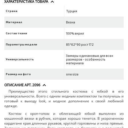
ХАРАКТЕРИСТИКА ТОВАРА
Страна
Турция
Материал
Вязка
Состав ткани
100% акрил
Параметры модели
85*62*90 рост 172
Замеры одинаковые для всех
Универсальность
размеров - особенность
материала
Размер на фото
one size
ОПИСАНИЕ АРТ. 2096
Преимущество этого стильного костюма с юбкой в его
универсальности. Всего с одним модным комплектом ты получишь и
готовый к выходу look, и модное дополнение к своей любимой
одежде.
Костюм с кроп-топом и облегающей юбкой выполнен из
машинной вязки в рубчик, которая хорошо тянется. В укороченном
кардигане края длинных рукавов, круглой горловины и низа прямые.