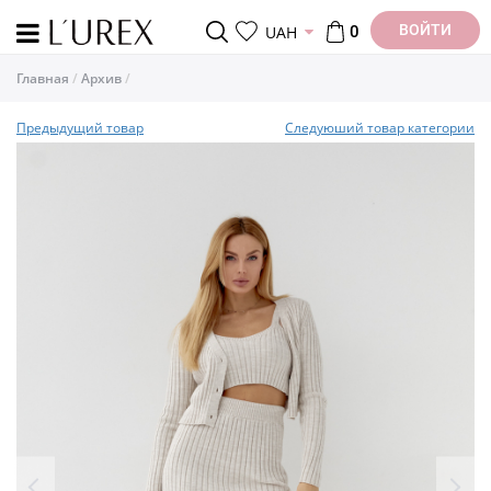
ВОЙТИ
UAH
0
Главная
Архив
Предыдущий товар
Следуюший товар категории