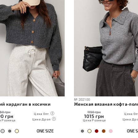
№
202100
ий кардиган в косички
160 грн
1190 грн
Цена Опт
Цена Оп
90
грн
1015
грн
Цена Дроп
Цена Др
а Розница
Цена Розница
ONE SIZE
ONE S