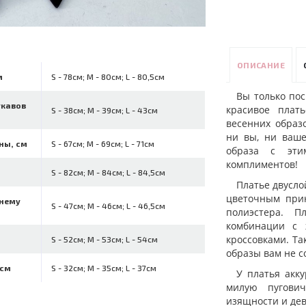
ОПИСАНИЕ
м
S - 78см; M - 80см; L - 80,5см
Вы только пос
укавов
красивое плат
S - 38см; M - 39см; L - 43см
весенних образ
ни вы, ни ваше
ны, см
S - 67см; M - 69см; L - 71см
образа с эти
комплиментов!
S - 82см; M - 84см; L - 84,5см
Платье двусло
цветочным прин
ннему
S - 47см; M - 46см; L - 46,5см
полиэстера. П
комбинации с 
кроссовками. Та
S - 52см; M - 53см; L - 54см
образы вам не с
 см
S - 32см; M - 35см; L - 37см
У платья акк
милую пугович
изящности и дев