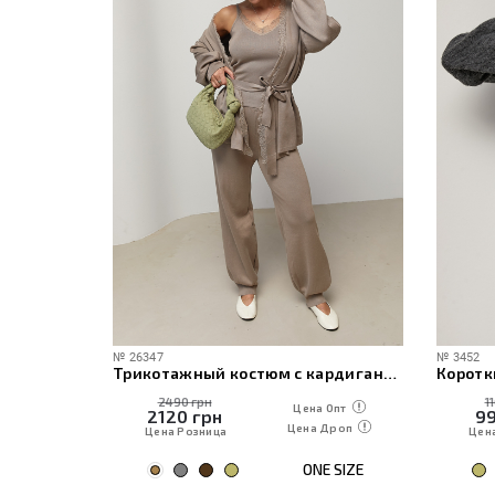
№
26347
№
3452
ече
Трикотажный костюм с кардиганом, топом и брюками
Коротк
2490 грн
1
 Опт
Цена Опт
2120
грн
9
Дроп
Цена Дроп
Цена Розница
Цен
E SIZE
ONE SIZE