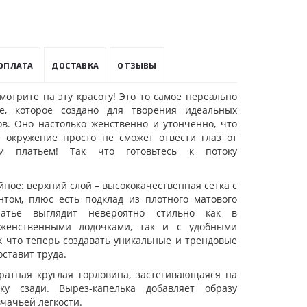
ОПЛАТА
ДОСТАВКА
ОТЗЫВЫ
мотрите на эту красоту! Это то самое нереально
ье, которое создано для творения идеальных
ов. Оно настолько женственно и утонченно, что
 окружение просто не сможет отвести глаз от
м платьем! Так что готовьтесь к потоку
йное: верхний слой – высококачественная сетка с
том, плюс есть подклад из плотного матового
латье выглядит невероятно стильно как в
женственными лодочками, так и с удобными
к что теперь создавать уникальные и трендовые
оставит труда.
уратная круглая горловина, застегивающаяся на
ку сзади. Вырез-капелька добавляет образу
чачьей легкости.