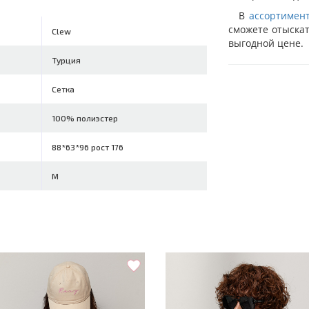
В
ассортимен
сможете отыска
Clew
выгодной цене.
Турция
Сетка
100% полиэстер
88*63*96 рост 176
M