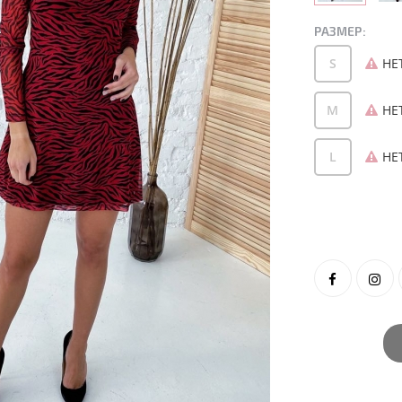
РАЗМЕР:
S
НЕ
M
НЕ
L
НЕ