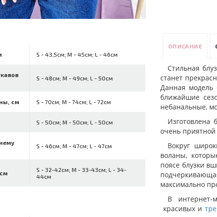
ОПИСАНИЕ
м
S - 43,5см; M - 45см; L - 46см
Стильная блу
укавов
станет прекрас
S - 48см; M - 49см; L - 50см
Данная модель 
ближайшие сезо
ны, см
S - 70см; M - 74см; L - 72см
небанальные, м
Изготовлена 
S - 50см; M - 50см; L - 50см
очень приятной 
ннему
Вокруг широк
S - 46см; M - 47см; L - 47см
воланы, которы
поясе блузки вш
S - 32-42см; M - 33-43см; L - 34-
 см
подчеркивающая
44см
максимально пр
В интернет-
красивых и
тре