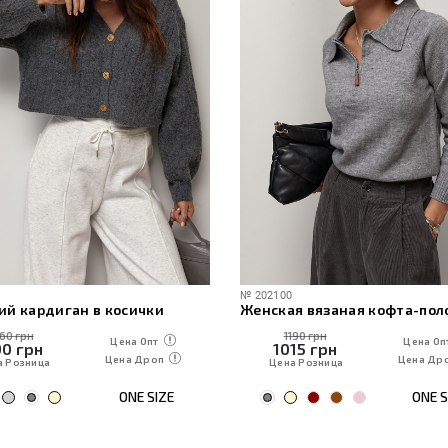
№
202100
ий кардиган в косички
160 грн
1190 грн
Цена Опт
Цена Оп
90
грн
1015
грн
Цена Дроп
Цена Др
а Розница
Цена Розница
ONE SIZE
ONE S