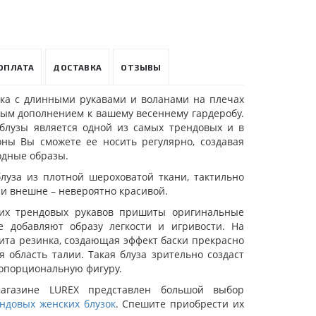
ОПЛАТА
ДОСТАВКА
ОТЗЫВЫ
зка с длинными рукавами и воланами на плечах
ным дополнением к вашему весеннему гардеробу.
блузы является одной из самых трендовых и в
ны Вы сможете ее носить регулярно, создавая
одные образы.
блуза из плотной шероховатой ткани, тактильно
и внешне – невероятно красивой.
их трендовых рукавов пришиты оригинальные
е добавляют образу легкости и игривости. На
ита резинка, создающая эффект баски прекрасно
 область талии. Такая блуза зрительно создаст
опорциональную фигуру.
магазине LUREX представлен большой выбор
ндовых женских блузок
. Спешите приобрести их