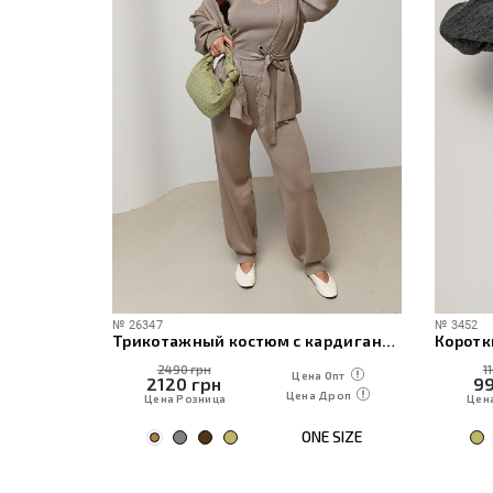
№
26347
№
3452
ече
Трикотажный костюм с кардиганом, топом и брюками
Коротк
2490 грн
1
 Опт
Цена Опт
2120
грн
9
Дроп
Цена Дроп
Цена Розница
Цен
E SIZE
ONE SIZE