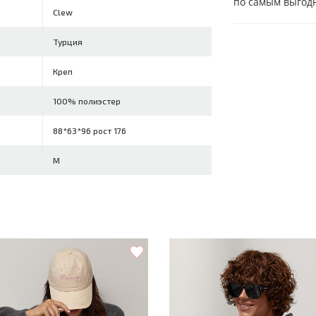
по самым выгод
Clew
Турция
Креп
100% полиэстер
88*63*96 рост 176
M