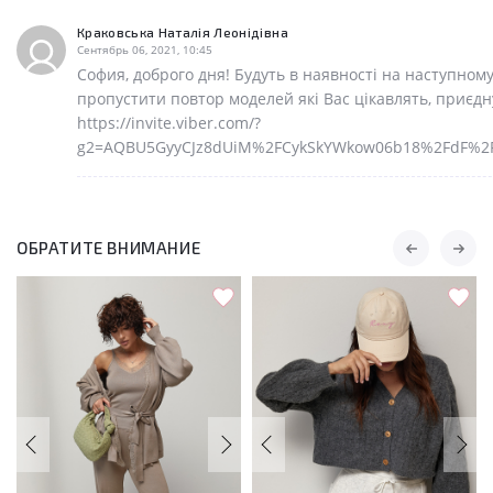
Краковська Наталія Леонідівна
Сентябрь 06, 2021, 10:45
София, доброго дня! Будуть в наявності на наступному
пропустити повтор моделей які Вас цікавлять, приєдн
https://invite.viber.com/?
g2=AQBU5GyyCJz8dUiM%2FCykSkYWkow06b18%2FdF%2F
ОБРАТИТЕ ВНИМАНИЕ