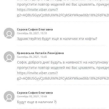
пропустити повтор моделей які Вас цікавлять, приєдн
https://invite.viber.com/?
g2=AQBU5GyyCJz8dUiM%2FCykSkYWkow06b18%2FdF%2F
Сорока София Олеговна
Сентябрь 05, 2021, 15:10
Здравствуйте) будут ещё в наличии эти кофты?
Краковська Наталія Леонідівна
Сентябрь 06, 2021, 10:46
Софія, доброго дня! Будуть в наявності на наступному
пропустити повтор моделей які Вас цікавлять, приєдн
https://invite.viber.com/?
g2=AQBU5GyyCJz8dUiM%2FCykSkYWkow06b18%2FdF%2F
Сорока София Олеговна
Сентябрь 05, 2021, 10:48
Будут еще в наличии ?)