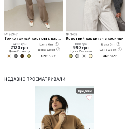
№
26347
№
3452
Трикотажный костюм с кардиганом, топом и брюками
Короткий кардиган в косички
2490 грн
1160 грн
Цена Опт
Цена Опт
2120
грн
990
грн
Цена Дроп
Цена Дроп
Цена Розница
Цена Розница
ONE SIZE
ONE SIZE
НЕДАВНО ПРОСМАТРИВАЛИ
Продано