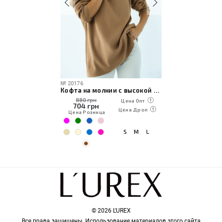
№
20176
Кофта на молнии с высокой горловиной
880 грн
Цена Опт
704
грн
Цена Дроп
Цена Розница
S
M
L
© 2026 L'UREX
Все права защищены. Использование материалов этого сайта