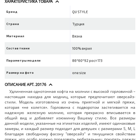
ХАРАКТЕРИСТИКА ТОВАРА
Бренд
QU STYLE
Страна
Турция
Материал
Вязка
Состав ткани
100% акрил
Параметры модели
86*60*92 рост 173
Размер на фото
one size
ОПИСАНИЕ АРТ. 20176
Удлиненная однотонная кофта на молнии с высокой горловиной –
настоящая находка для модниц, которые предпочитают оверсайз-
стили. Модель изготовлена из очень приятной и мягкой пряжи,
которая «не колется». Горловина с подворотом застегивается на
надежную железную молнию, которая прекрасно вписывается в
общий вид и добавляет изюминку Вашему стилю. Все размеры
данной модели, указанные на этикетках изделий, имеют одинаковые
замеры, и каждый размер подходит для девушек с размерами S, M, L
благодаря свободному фасону "оверсайз" и тянущимся свойствам
пряжи, что особо должно порадовать любительниц покупать одежду