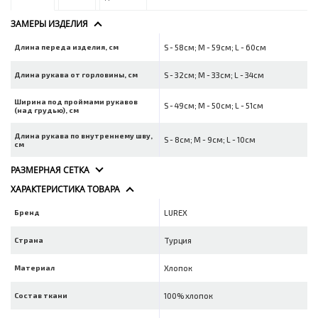
ЗАМЕРЫ ИЗДЕЛИЯ
Длина переда изделия, см
S - 58см; M - 59см; L - 60см
Длина рукава от горловины, см
S - 32см; M - 33см; L - 34см
Ширина под проймами рукавов
S - 49см; M - 50см; L - 51см
(над грудью), см
Длина рукава по внутреннему шву,
S - 8см; M - 9см; L - 10см
см
РАЗМЕРНАЯ СЕТКА
ХАРАКТЕРИСТИКА ТОВАРА
Бренд
LUREX
Страна
Турция
Материал
Хлопок
Состав ткани
100% хлопок