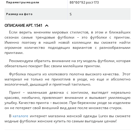
Параметры модели
86*60*92 рост 173
Размер на фото
S
ОПИСАНИЕ АРТ. 1541
Если верить мнениям мировых стилистов, в этом и ближайших
сезонах самые трендовые футболки – это футболки с принтом.
Именно поэтому в нашей новой коллекции вы сможете найти
огромное количество подходящих вариантов с разнообразными
принтами.
Рекомендуем обратить внимание на эту модель футболки, которая
обязательно покорит Вас своим милейшим принтом.
Футболка пошита из хлопкового полотна высокого качества. Этот
материал не только не прихотлив в уходе, но еще и абсолютно
экологичный, дышащий и приятный тактильно.
Принт – маленькая девочка с зонтиком, выглядит нереально
красиво, необычно, привлекает внимание и вызывает умиляющую
улыбку. Качество принта – высокое. При бережном уходе за изделием
он не потеряет свой внешний вид даже после множества стирок.
В
каталоге
интернет магазина женской одежды Lurex вы сможете
модные футболки женские купить по самым выгодным ценам!