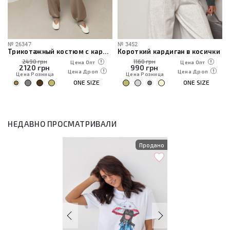
№
26347
№
3452
Трикотажный костюм с кардиганом, топом и брюками
Короткий кардиган в косички
2490 грн
1160 грн
Цена Опт
Цена Опт
2120
грн
990
грн
Цена Дроп
Цена Дроп
Цена Розница
Цена Розница
ONE SIZE
ONE SIZE
НЕДАВНО ПРОСМАТРИВАЛИ
Продано