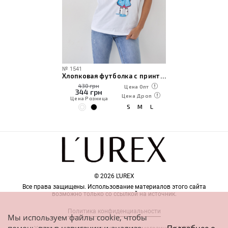
№
1541
Хлопковая футболка с принтом девочка с зонтиком
430 грн
Цена Опт
344
грн
Цена Дроп
Цена Розница
S
M
L
© 2026 L'UREX
Все права защищены. Использование материалов этого сайта
возможно только со ссылкой на источник.
Политика конфиденциальности
Мы используем файлы cookie, чтобы