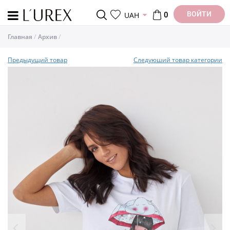
ВОЙТИ
UAH
0
Главная
Архив
Предыдущий товар
Следуюший товар категории